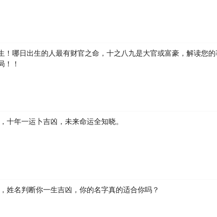
59）冲猪煞东
生！哪日出生的人最有财官之命，十之八九是大官或富豪，解读您的
时冲：
时冲辛亥
局！！
堂
娶 出行 求财 开市 交易 安床 祭祀 盖屋 移徙
凶，十年一运卜吉凶，未来命运全知晓。
:59）冲鼠煞北
时冲：
时冲壬子
贵
生，姓名判断你一生吉凶，你的名字真的适合你吗？
葬 订婚