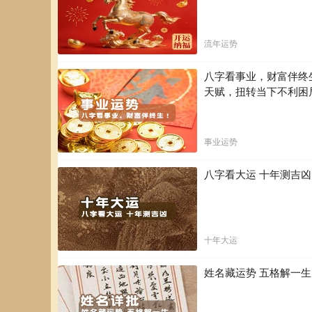
流年运势
丙午年 丙申月 癸丑日 丁巳时
丁巳时（9:00:00-10:59:
八字看事业，财富伴终
冲：
冲猪，
煞方：
煞东，
天赋，扭转当下不利困
星神：
大退 三合 贵人 玉
祈福 求嗣 订婚 嫁
事业运势
开光 修造 安葬
八字看大运 十年测吉
丙午年 丙申月 癸丑日 戊午时
戊午时（11:00:00-12:59
冲：
冲鼠，
煞方：
煞北，
十年大运
星神：
天牢 六戊 贪狼 进
姓名藏运势 五格解一
求财 嫁娶 开市 安