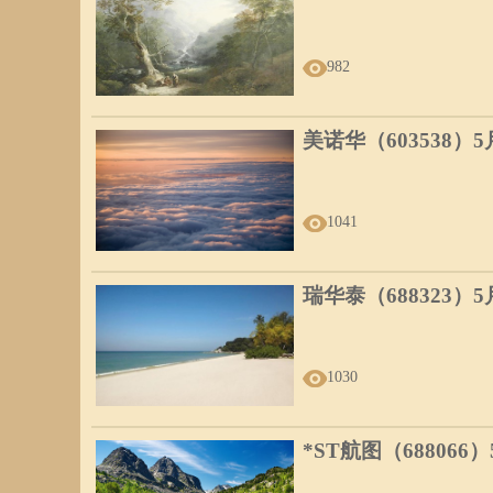
修造 动土
982
丙午年 丙申月 癸丑日 辛酉时
辛酉时（17:00:00-18:59
冲：
冲兔，
煞方：
煞东，
美诺华（603538）
星神：
勾陈 三合
祭祀 祈福 订婚 嫁
1041
赴任 出行 修造
瑞华泰（688323）
丙午年 丙申月 癸丑日 壬戌时
壬戌时（19:00:00-20:59
冲：
冲龙，
煞方：
煞北，
1030
星神：
日刑 路空 青龙 武
订婚 嫁娶 安床 移
*ST航图（688066
赴任 出行 祭祀 祈