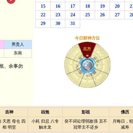
15
16
17
18
19
20
2
22
23
24
25
26
27
2
29
30
31
今日财神方位
男贵人
东南
柩、余事勿
吉神
凶煞
彭祖
佛历
 天恩 母仓 四
小耗 归忌 八专
癸不词讼理弱敌强 丑不
月晦日，
相 明堂
触水龙
冠带主不还乡
减寿