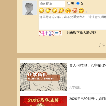
祭祀 祈福 斋醮 酬
丙午年 丙申月 癸丑日 乙卯时
乙卯时（5:00:00-6:59:5
冲：
冲鸡，
煞方：
煞西，
星神：
福星 贵人 长生 天
广告
祭祀 祈福 酬神 订
贵人何时现，八字帮你
丙午年 丙申月 癸丑日 丙辰时
丙辰时（7:00:00-8:59:5
冲：
冲狗，
煞方：
煞南，
八字精批
星神：
祈福 求嗣 订婚 嫁娶
上梁 盖屋 入殓 白
2026年已经到来，