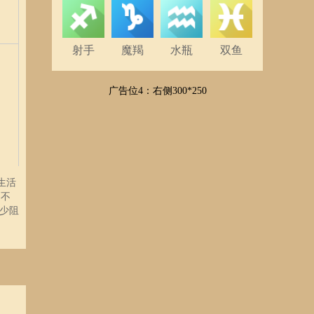
射手
魔羯
水瓶
双鱼
广告位4：右侧300*250
生活
则不
少阻