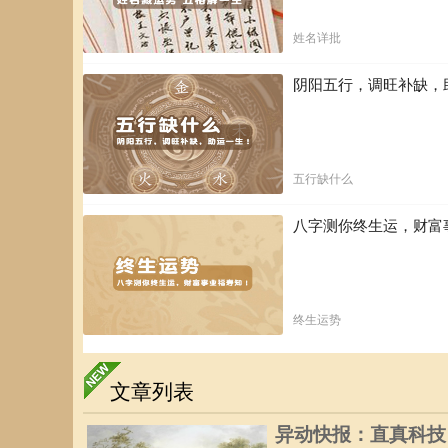
赴任 修造 移徙 出
姓名详批
丙午年 丙申月 癸丑日 己未时
己未时（13:00:00-14:59
阴阳五行，调旺补缺，
冲：
冲牛，
煞方：
煞西，
星神：
日破
五行缺什么
八字测你终生运，财富
日时相冲 诸事不宜
丙午年 丙申月 癸丑日 庚申时
庚申时（15:00:00-16:59
终生运势
冲：
冲虎，
煞方：
煞南，
星神：
地兵 司命 进贵 国
文章列表
作灶 祭祀 祈福 斋
异动快报：直真科技（0