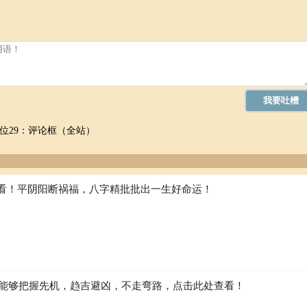
神
9）冲鸡煞西
时冲：
时冲己酉
德
位29：评论框（全站）
婚 嫁娶 出行 求财 入宅 安葬 求嗣
看！平阴阳断祸福，八字精批批出一生好命运！
9）冲狗煞南
时冲：
时冲庚戍 天兵 白虎 喜神
 出行 求财 开市 交易 安床
虎须用 麒麟符制 否则 诸事不宜
如何能够把握先机，趋吉避凶，不走弯路，点击此处查看！