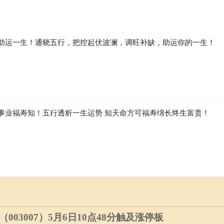
行 词讼 祈福 求嗣
:59）冲牛煞西
助运一生！通晓五行，把控起伏波澜，调旺补缺，助运你的一生！
时冲：
时冲癸丑
事业福寿知！五行透析一生运势 知天命方可福寿绵长终生富贵！
:59）冲虎煞南
时冲：
时冲甲寅
印
醮 酬神 赴任 出行 求财 见贵 嫁娶 进人口 移徙 安葬
03007）5月6日10点48分触及涨停板