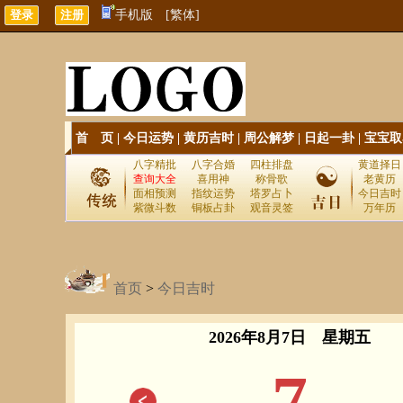
手机版
[繁体]
首 页
|
今日运势
|
黄历吉时
|
周公解梦
|
日起一卦
|
宝宝取
八字精批
八字合婚
四柱排盘
黄道择日
查询大全
喜用神
称骨歌
老黄历
面相预测
指纹运势
塔罗占卜
今日吉时
紫微斗数
铜板占卦
观音灵签
万年历
首页
>
今日吉时
2026年8月7日 星期五
7