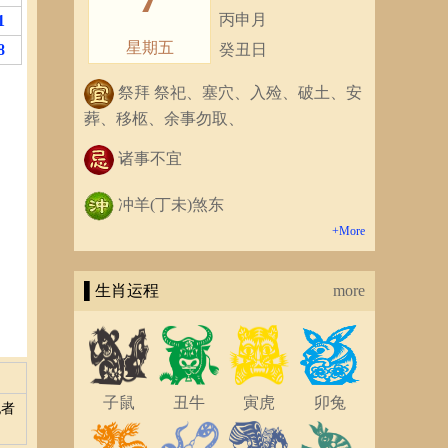
丙申月
1
星期五
8
癸丑日
祭拜 祭祀、塞穴、入殓、破土、安
葬、移柩、余事勿取、
诸事不宜
冲羊(丁未)煞东
+More
▌生肖运程
more
子鼠
丑牛
寅虎
卯兔
犯者