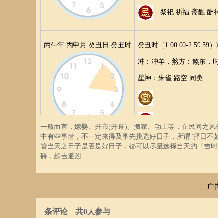
祭祀 祈福 斋醮 酬
丙午年 丙申月 癸丑日 癸丑时
癸丑时（1:00:00-2:59:5
冲：
冲羊，
煞方：
煞东，
星神：
朱雀 路空 同类
朱雀须用 凤凰符制 
一般而言，嫁娶、开市(开幕)、搬家、动土等，在民间之
中有些事情，不一定来得及事先挑选好日子，所谓"择日不
管当天之日子是否是好日子，都可以尽量选择当天的『吉时
丙午年 丙申月 癸丑日 甲寅时
甲寅时（3:00:00-4:59:5
碍，趋吉避凶
冲：
冲猴，
煞方：
煞北，
星神：
天贼 金匮 进贵 金
广
订婚 嫁娶 开市 安