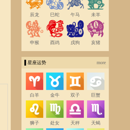
辰龙
巳蛇
午马
未羊
申猴
酉鸡
戌狗
亥猪
▌星座运势
more
白羊
金牛
双子
巨蟹
狮子
处女
天秤
天蝎