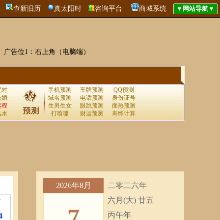
查新旧历
真太阳时
咨询平台
商城系统
广告位1：右上角（电脑端）
配对
手机预测
车牌预测
QQ预测
合婚
域名预测
电话预测
身份证号
运程
生男生女
眼跳预测
面热预测
风水
打喷嚏
财运预测
寿终计算
2026年8月
二零二六年
六月(大) 廿五
7
7
丙午年
4