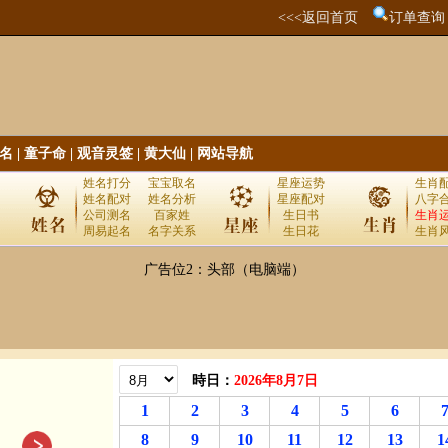
<<<返回首页
订单查询
名
|
童子命
|
观音灵签
|
黄大仙
|
网站导航
姓名打分
宝宝取名
星座运势
生肖
姓名配对
姓名分析
星座配对
八字
公司测名
百家姓
生日书
生肖
周易起名
名字关系
生日花
生肖
广告位2：头部（电脑端）
時日：
2026年8月7日
1
2
3
4
5
6
8
9
10
11
12
13
1