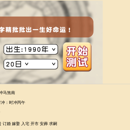
9）冲马煞南
时冲：
时冲丙午
进
贵 订婚 嫁娶 入宅 开市 安葬 求嗣