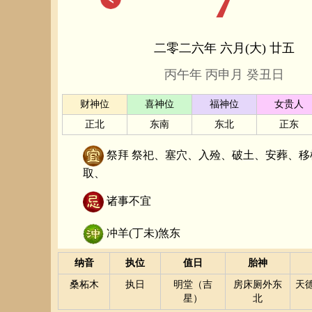
二零二六年 六月(大) 廿五
丙午年 丙申月 癸丑日
财神位
喜神位
福神位
女贵人
正北
东南
东北
正东
祭拜 祭祀、塞穴、入殓、破土、安葬、移
取、
诸事不宜
冲羊(丁未)煞东
纳音
执位
值日
胎神
桑柘木
执日
明堂（吉
房床厕外东
天德
星）
北