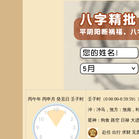
丙午年 丙申月 癸丑日 壬子时
壬子时（0:00:00-0:59:5
冲：
冲马，
煞方：
煞南，
星神：
狗食 路空 日禄 大
赴任 出行 求财 见