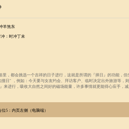
神
9）冲羊煞东
时冲：
时冲丁未
否则 诸事不宜 祭祀 祈福 斋醮 开光 赴任 出行
风俗里，都会挑选一个吉祥的日子进行，这就是所谓的『择日』的功能，但
如撞日" ，例如：今天要与女友约会、拜访客户、临时决定出外旅游等，
』来进行，吸收大自然之间好的磁场能量，许多事情就更能得心应手，减
9）冲猴煞北
时冲：
时冲戊申
星
告位5：内页左侧（电脑端）
葬