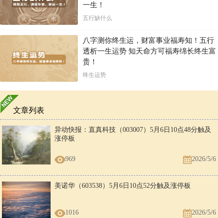
一生！
五行缺什么
八字测你终生运，财富事业福寿知！五行
透析一生运势 知天命方可福寿绵长终生富
贵！
终生运势
文章列表
异动快报：直真科技（003007）5月6日10点48分触及
涨停板
969
2026/5/6
美诺华（603538）5月6日10点52分触及涨停板
1016
2026/5/6