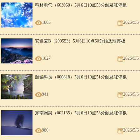
现ASD智驾对全国高速路、城市道路、乡镇道路的全方位覆盖。,从高速
科林电气（603050）5月6日10点53分触及涨停板
路、城市道路,再到乡镇道路,背后蕴含着交通路况的高度复杂性与挑战
性。此次发布的百度地图车道级导航3.0,不仅是技术的跨越,也是对广大
乡村用户出行体验的优化,进一步推动了数字乡村建设和智慧交通的发
1005
2026/5/6
展,让“去哪都能开”成为现实。百度地图相关工作人员表示,未来将持续
探索不同场景下的用户出行刚需,真正实现“科技让出行更简单”的愿
景。,免责声明：市场有风险，选择需谨慎！此文仅供参考，不作买卖依
据。,
安道麦B（200553）5月6日10点50分触及涨停板
1027
2026/5/6
航锦科技（000818）5月6日10点51分触及涨停板
941
2026/5/6
东南网架（002135）5月6日10点53分触及涨停板
980
2026/5/6