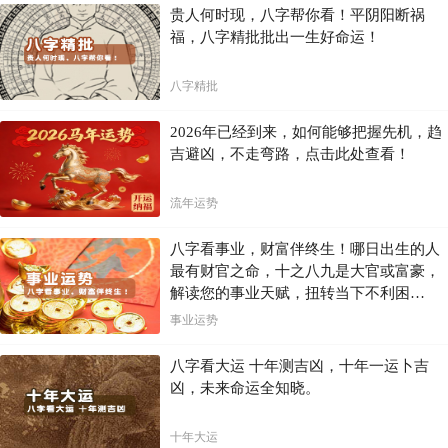
贵人何时现，八字帮你看！平阴阳断祸
,我国国土广袤,乡村道路系统复杂多样,许多地区地形崎岖,路况变化多
福，八字精批批出一生好命运！
端,如果没有清晰的标识和方向指引,用户在行驶过程中,极易迷路或面临
潜在安全隐患。数据显示,截至2023年底,我国农村公路总里程达460万公
里,占全国公路通车里程的84.6%。这不仅是人们日常生活出行的关键路
八字精批
线,也是推动城乡一体化发展的重要基础。因此,乡村道路数字化和智能
化的导航能力覆盖需求十分迫切。,本次百度地图发布的北斗高精车道级
2026年已经到来，如何能够把握先机，趋
导航3.0,依托北斗高精定位和最新大模型技术,提出了全新解决方案。百
吉避凶，不走弯路，点击此处查看！
度地图基于业内首创的地图生成大模型,截止今年9月,已完成覆盖全国36
0万公里道路的车道级地图数据制作,涵盖了全国360多个城市、2800多个
区县以及38000多个乡镇,领先行业的覆盖速度标志着导航领域的重大突
流年运势
破。由此,百度地图车道级导航率先从覆盖高快速路的1.0、覆盖城市道
路的2.0,发展至覆盖乡镇道路的3.0,用户即使行驶在乡村小道上,也能享
受车道级导航服务和安全预警,实现了“去哪都能开”。,
八字看事业，财富伴终生！哪日出生的人
最有财官之命，十之八九是大官或富豪，
解读您的事业天赋，扭转当下不利困
局！！
事业运势
八字看大运 十年测吉凶，十年一运卜吉
凶，未来命运全知晓。
十年大运