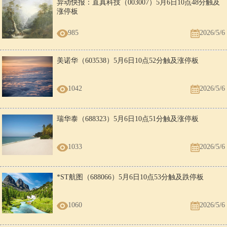
异动快报：直真科技（003007）5月6日10点48分触及
涨停板
985
2026/5/6
美诺华（603538）5月6日10点52分触及涨停板
1042
2026/5/6
瑞华泰（688323）5月6日10点51分触及涨停板
1033
2026/5/6
*ST航图（688066）5月6日10点53分触及跌停板
1060
2026/5/6
,除了服务个人出行,百度地图的车道级地图数据还将助力极越端到端AI
智驾ASD快速开城,不限城市、不限路线,有导航的地方就能使用,迅速实