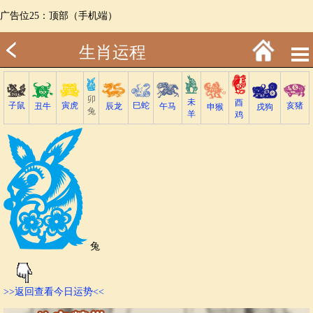
广告位25：顶部（手机端）
生肖运程
卯
未
酉
子鼠
巳蛇
寅虎
亥猪
丑牛
午马
辰龙
戌狗
申猴
兔
羊
鸡
兔
>>返回查看今日运势<<