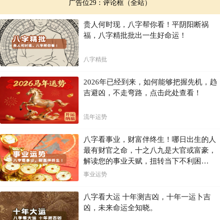
广告位29：评论框（全站）
贵人何时现，八字帮你看！平阴阳断祸
福，八字精批批出一生好命运！
八字精批
2026年已经到来，如何能够把握先机，趋
吉避凶，不走弯路，点击此处查看！
流年运势
八字看事业，财富伴终生！哪日出生的人
最有财官之命，十之八九是大官或富豪，
解读您的事业天赋，扭转当下不利困
局！！
事业运势
八字看大运 十年测吉凶，十年一运卜吉
凶，未来命运全知晓。