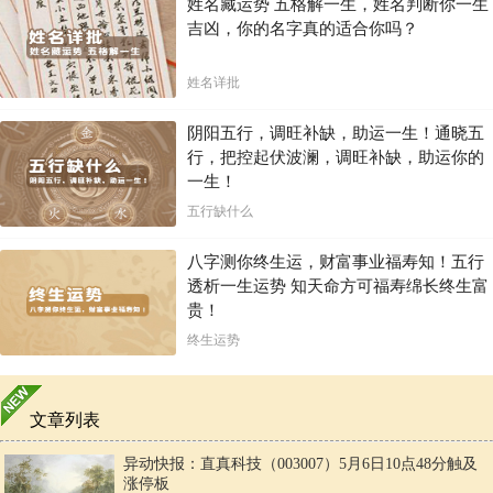
姓名藏运势 五格解一生，姓名判断你一生
吉凶，你的名字真的适合你吗？
姓名详批
阴阳五行，调旺补缺，助运一生！通晓五
行，把控起伏波澜，调旺补缺，助运你的
一生！
五行缺什么
八字测你终生运，财富事业福寿知！五行
透析一生运势 知天命方可福寿绵长终生富
贵！
终生运势
文章列表
异动快报：直真科技（003007）5月6日10点48分触及
涨停板