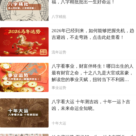
福，八字精批批出一生好命运！
八字精批
2026年已经到来，如何能够把握先机，趋
吉避凶，不走弯路，点击此处查看！
流年运势
八字看事业，财富伴终生！哪日出生的人
最有财官之命，十之八九是大官或富豪，
解读您的事业天赋，扭转当下不利困
局！！
事业运势
八字看大运 十年测吉凶，十年一运卜吉
凶，未来命运全知晓。
十年大运