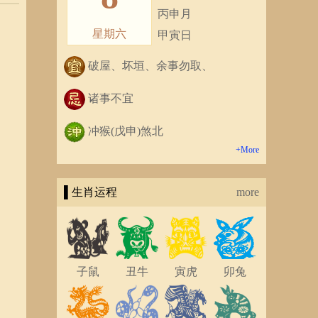
丙申月
星期六
甲寅日
破屋、坏垣、余事勿取、
诸事不宜
冲猴(戊申)煞北
+More
▌生肖运程
more
子鼠
丑牛
寅虎
卯兔