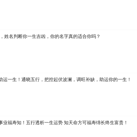
生，姓名判断你一生吉凶，你的名字真的适合你吗？
助运一生！通晓五行，把控起伏波澜，调旺补缺，助运你的一生！
事业福寿知！五行透析一生运势 知天命方可福寿绵长终生富贵！