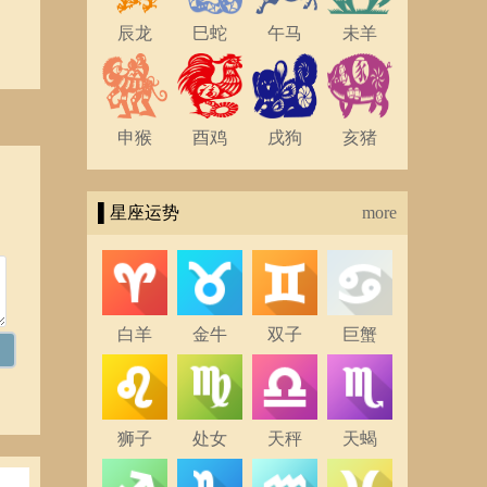
辰龙
巳蛇
午马
未羊
申猴
酉鸡
戌狗
亥猪
▌星座运势
more
白羊
金牛
双子
巨蟹
狮子
处女
天秤
天蝎