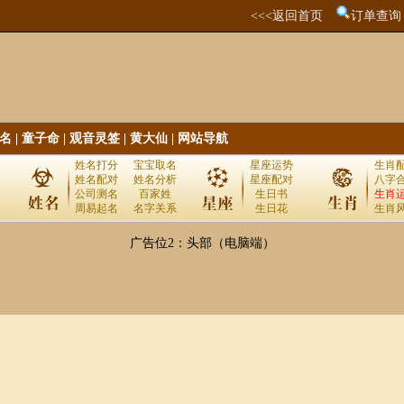
<<<返回首页
订单查询
名
|
童子命
|
观音灵签
|
黄大仙
|
网站导航
姓名打分
宝宝取名
星座运势
生肖
姓名配对
姓名分析
星座配对
八字
公司测名
百家姓
生日书
生肖
周易起名
名字关系
生日花
生肖
广告位2：头部（电脑端）