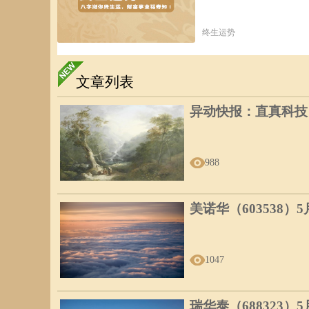
终生运势
文章列表
异动快报：直真科技（0
988
美诺华（603538）
1047
瑞华泰（688323）