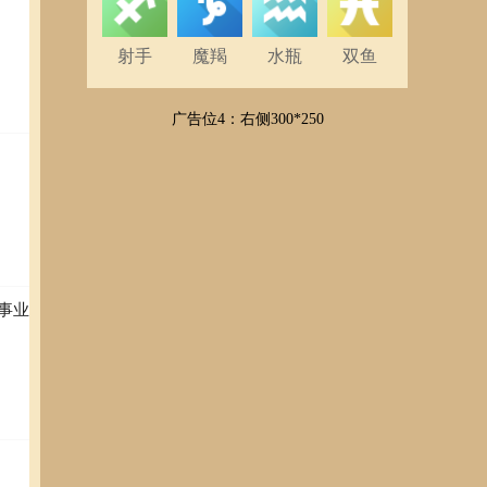
射手
魔羯
水瓶
双鱼
广告位4：右侧300*250
事业