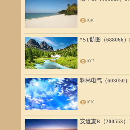
1040
*ST航图（688066
1067
科林电气（603050
1010
安道麦B（200553