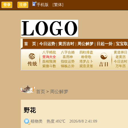
手机版
[繁体]
首 页
|
今日运势
|
黄历吉时
|
周公解梦
|
日起一卦
|
宝宝取
八字精批
八字合婚
四柱排盘
黄道择日
查询大全
喜用神
称骨歌
老黄历
面相预测
指纹运势
塔罗占卜
今日吉时
紫微斗数
铜板占卦
观音灵签
万年历
首页
>
周公解梦
野花
植物类
热度:492℃ 2026/8/8 2:41:09