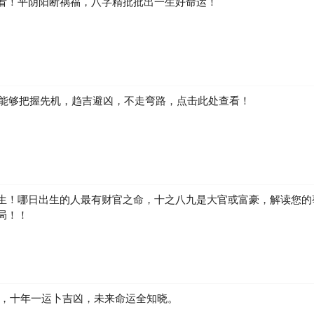
看！平阴阳断祸福，八字精批批出一生好命运！
如何能够把握先机，趋吉避凶，不走弯路，点击此处查看！
生！哪日出生的人最有财官之命，十之八九是大官或富豪，解读您的
局！！
凶，十年一运卜吉凶，未来命运全知晓。