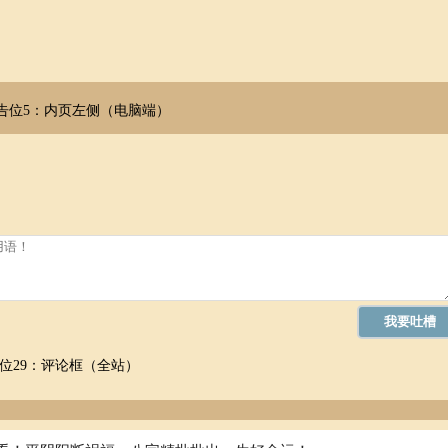
告位5：内页左侧（电脑端）
位29：评论框（全站）