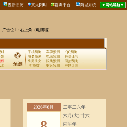
查新旧历
真太阳时
咨询平台
商城系统
广告位1：右上角（电脑端）
配对
手机预测
车牌预测
QQ预测
合婚
域名预测
电话预测
身份证号
运程
生男生女
眼跳预测
面热预测
风水
打喷嚏
财运预测
寿终计算
2026年8月
二零二六年
六月(大) 廿六
8
丙午年