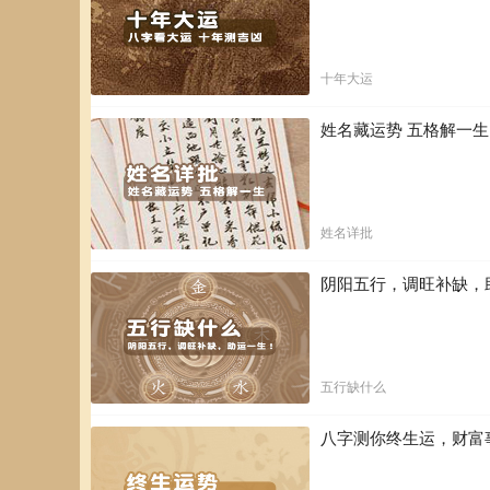
十年大运
姓名藏运势 五格解一
姓名详批
阴阳五行，调旺补缺，
五行缺什么
八字测你终生运，财富