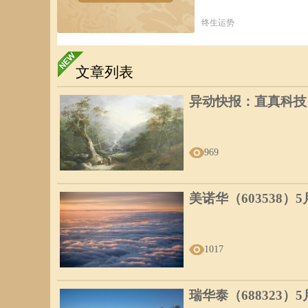
终生运势
文章列表
异动快报：直真科技（0
969
美诺华（603538）
1017
瑞华泰（688323）