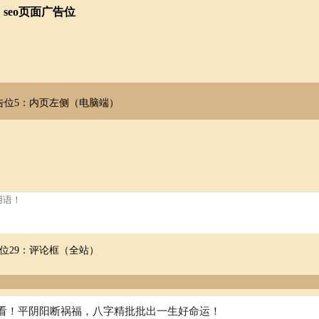
seo页面广告位
告位5：内页左侧（电脑端）
位29：评论框（全站）
看！平阴阳断祸福，八字精批批出一生好命运！