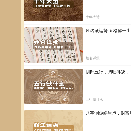
十年大运
姓名藏运势 五格解一
姓名详批
阴阳五行，调旺补缺，
五行缺什么
八字测你终生运，财富