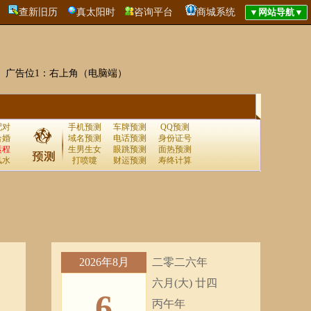
查新旧历
真太阳时
咨询平台
商城系统
广告位1：右上角（电脑端）
配对
手机预测
车牌预测
QQ预测
合婚
域名预测
电话预测
身份证号
运程
生男生女
眼跳预测
面热预测
风水
打喷嚏
财运预测
寿终计算
2026年8月
二零二六年
六月(大) 廿四
6
丙午年