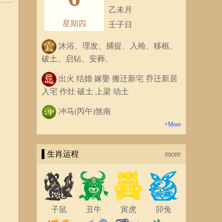
乙未月
星期四
壬子日
沐浴、理发、捕捉、入殓、移柩、
破土、启钻、安葬、
出火 结婚 嫁娶 搬迁新宅 乔迁新居
入宅 作灶 破土 上梁 动土
冲马(丙午)煞南
+More
▌生肖运程
more
子鼠
丑牛
寅虎
卯兔