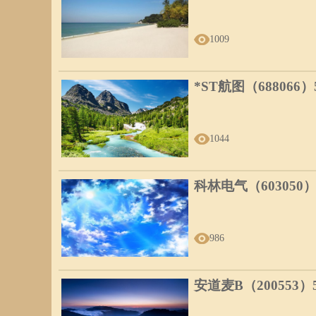
1009
*ST航图（688066
1044
科林电气（603050
986
安道麦B（200553