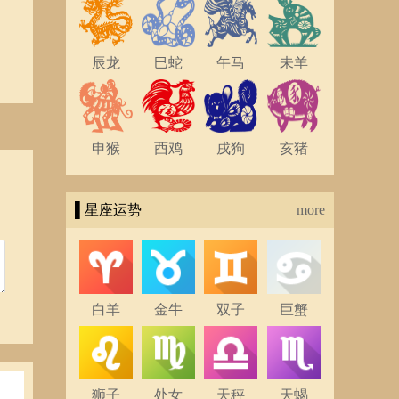
辰龙
巳蛇
午马
未羊
申猴
酉鸡
戌狗
亥猪
▌星座运势
more
白羊
金牛
双子
巨蟹
狮子
处女
天秤
天蝎