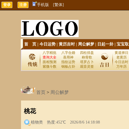
手机版
[繁体]
首 页
|
今日运势
|
黄历吉时
|
周公解梦
|
日起一卦
|
宝宝取
八字精批
八字合婚
四柱排盘
黄道择日
查询大全
喜用神
称骨歌
老黄历
面相预测
指纹运势
塔罗占卜
今日吉时
紫微斗数
铜板占卦
观音灵签
万年历
首页
>
周公解梦
桃花
植物类
热度:452℃ 2026/8/6 14:18:08