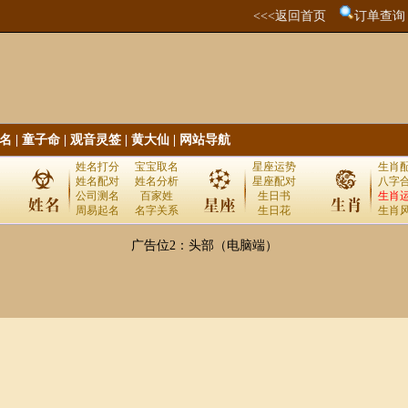
<<<返回首页
订单查询
名
|
童子命
|
观音灵签
|
黄大仙
|
网站导航
姓名打分
宝宝取名
星座运势
生肖
姓名配对
姓名分析
星座配对
八字
公司测名
百家姓
生日书
生肖
周易起名
名字关系
生日花
生肖
广告位2：头部（电脑端）