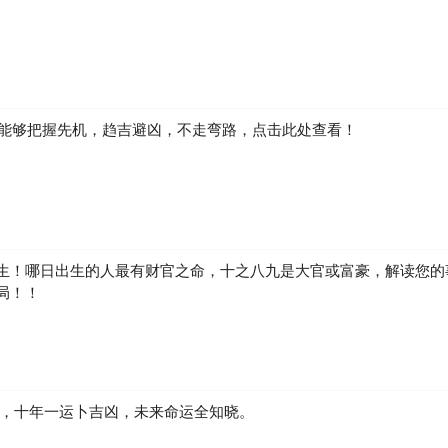
如何能够把握先机，趋吉避凶，不走弯路，点击此处查看！
生！哪日出生的人最有财官之命，十之八九是大官或富豪，解读您的
局！！
凶，十年一运卜吉凶，未来命运全知晓。