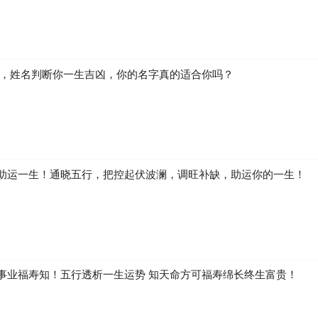
生，姓名判断你一生吉凶，你的名字真的适合你吗？
助运一生！通晓五行，把控起伏波澜，调旺补缺，助运你的一生！
事业福寿知！五行透析一生运势 知天命方可福寿绵长终生富贵！