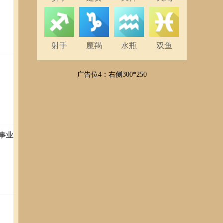
射手
魔羯
水瓶
双鱼
广告位4：右侧300*250
事业