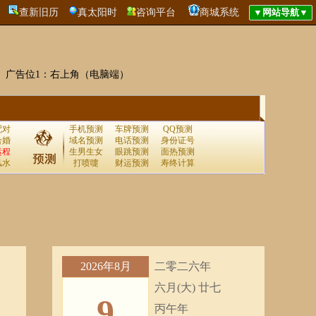
查新旧历
真太阳时
咨询平台
商城系统
广告位1：右上角（电脑端）
配对
手机预测
车牌预测
QQ预测
合婚
域名预测
电话预测
身份证号
运程
生男生女
眼跳预测
面热预测
风水
打喷嚏
财运预测
寿终计算
2026年8月
二零二六年
六月(大) 廿七
9
丙午年