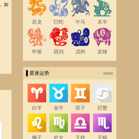
。如
辰龙
巳蛇
午马
未羊
申猴
酉鸡
戌狗
亥猪
▌星座运势
more
白羊
金牛
双子
巨蟹
狮子
处女
天秤
天蝎