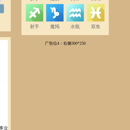
射手
魔羯
水瓶
双鱼
广告位4：右侧300*250
事业