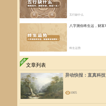
五行缺什么
八字测你终生运，财富
终生运势
文章列表
异动快报：直真科技（0
1005