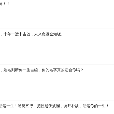
局！！
凶，十年一运卜吉凶，未来命运全知晓。
生，姓名判断你一生吉凶，你的名字真的适合你吗？
助运一生！通晓五行，把控起伏波澜，调旺补缺，助运你的一生！