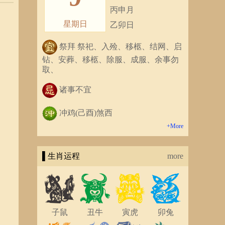
丙申月
星期日
乙卯日
祭拜 祭祀、入殓、移柩、结网、启
钻、安葬、移柩、除服、成服、余事勿
取、
诸事不宜
冲鸡(己酉)煞西
+More
▌生肖运程
more
子鼠
丑牛
寅虎
卯兔