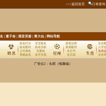
<<<返回首页
订单查询
名
|
童子命
|
观音灵签
|
黄大仙
|
网站导航
姓名打分
宝宝取名
星座运势
生肖
姓名配对
姓名分析
星座配对
八字
公司测名
百家姓
生日书
生肖
周易起名
名字关系
生日花
生肖
广告位2：头部（电脑端）