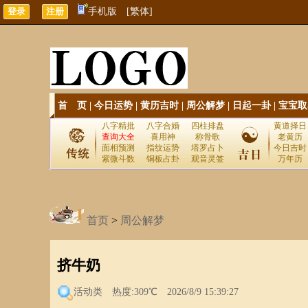
手机版
[繁体]
首 页
|
今日运势
|
黄历吉时
|
周公解梦
|
日起一卦
|
宝宝取
八字精批
八字合婚
四柱排盘
黄道择日
查询大全
喜用神
称骨歌
老黄历
面相预测
指纹运势
塔罗占卜
今日吉时
紫微斗数
铜板占卦
观音灵签
万年历
首页
>
周公解梦
挤牛奶
活动类
热度:309℃ 2026/8/9 15:39:27