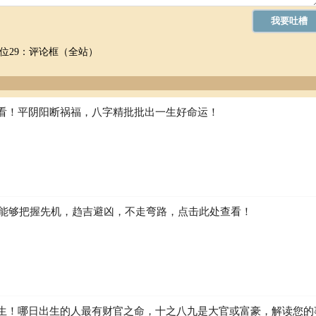
位29：评论框（全站）
看！平阴阳断祸福，八字精批批出一生好命运！
如何能够把握先机，趋吉避凶，不走弯路，点击此处查看！
生！哪日出生的人最有财官之命，十之八九是大官或富豪，解读您的