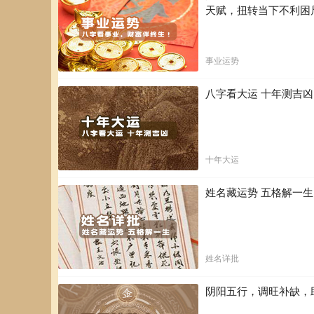
天赋，扭转当下不利困
事业运势
八字看大运 十年测吉
十年大运
姓名藏运势 五格解一
姓名详批
阴阳五行，调旺补缺，