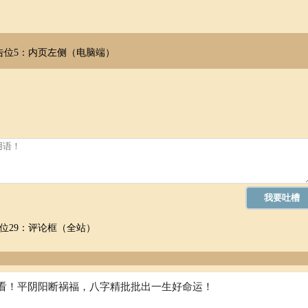
告位5：内页左侧（电脑端）
位29：评论框（全站）
看！平阴阳断祸福，八字精批批出一生好命运！