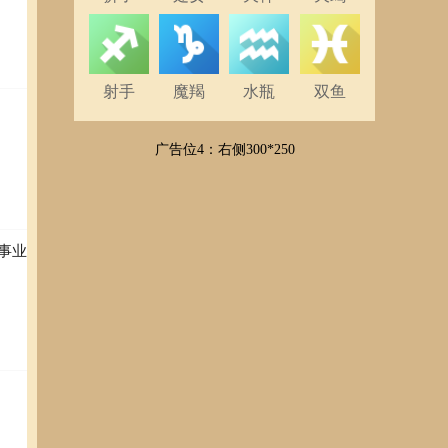
射手
魔羯
水瓶
双鱼
广告位4：右侧300*250
事业