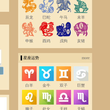
辰龙
巳蛇
午马
未羊
申猴
酉鸡
戌狗
亥猪
▌星座运势
more
白羊
金牛
双子
巨蟹
狮子
处女
天秤
天蝎