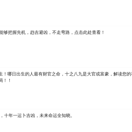
如何能够把握先机，趋吉避凶，不走弯路，点击此处查看！
生！哪日出生的人最有财官之命，十之八九是大官或富豪，解读您的
局！！
凶，十年一运卜吉凶，未来命运全知晓。