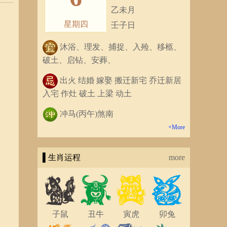
乙未月
星期四
壬子日
沐浴、理发、捕捉、入殓、移柩、
破土、启钻、安葬、
出火 结婚 嫁娶 搬迁新宅 乔迁新居
入宅 作灶 破土 上梁 动土
冲马(丙午)煞南
+More
▌生肖运程
more
子鼠
丑牛
寅虎
卯兔