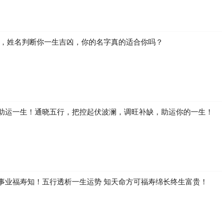
生，姓名判断你一生吉凶，你的名字真的适合你吗？
助运一生！通晓五行，把控起伏波澜，调旺补缺，助运你的一生！
事业福寿知！五行透析一生运势 知天命方可福寿绵长终生富贵！