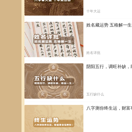
十年大运
姓名藏运势 五格解一
姓名详批
阴阳五行，调旺补缺，
五行缺什么
八字测你终生运，财富