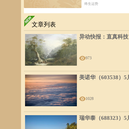
终生运势
文章列表
异动快报：直真科技（0
973
美诺华（603538）
1028
瑞华泰（688323）