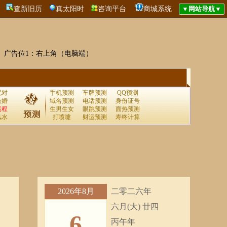
查新旧历
真太阳时
咨询平台
商城系统
广告位1：右上角（电脑端）
配对
手机预测
车牌预测
QQ预测
合婚
域名预测
电话预测
身份证号
运程
生男生女
眼跳预测
面热预测
风水
打喷嚏
财运预测
寿终计算
2026年8月
二零二六年
六月(大) 廿四
6
丙午年