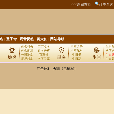
<<<返回首页
订单查询
名
|
童子命
|
观音灵签
|
黄大仙
|
网站导航
姓名打分
宝宝取名
星座运势
生肖
姓名配对
姓名分析
星座配对
八字
公司测名
百家姓
生日书
生肖
周易起名
名字关系
生日花
生肖
广告位2：头部（电脑端）