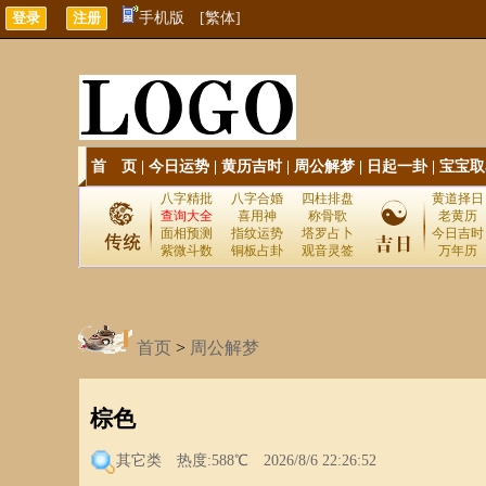
手机版
[繁体]
首 页
|
今日运势
|
黄历吉时
|
周公解梦
|
日起一卦
|
宝宝取
八字精批
八字合婚
四柱排盘
黄道择日
查询大全
喜用神
称骨歌
老黄历
面相预测
指纹运势
塔罗占卜
今日吉时
紫微斗数
铜板占卦
观音灵签
万年历
首页
>
周公解梦
棕色
其它类
热度:588℃ 2026/8/6 22:26:52