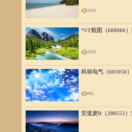
1014
*ST航图（688066
1050
科林电气（603050
992
安道麦B（200553