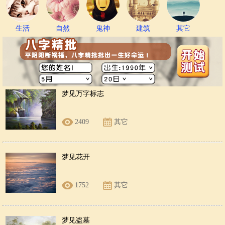
生活
自然
鬼神
建筑
其它
梦见万字标志
2409
其它
梦见花开
1752
其它
梦见盗墓