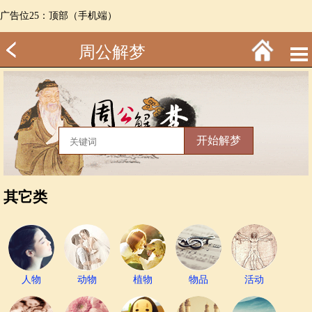
广告位25：顶部（手机端）
周公解梦
其它类
人物
动物
植物
物品
活动