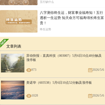
五行缺什么
八字测你终生运，财富事业福寿知！五行
透析一生运势 知天命方可福寿绵长终生富
贵！
终生运势
文章列表
异动快报：直真科技（003007）5月6日10点48分触及
涨停板
973
2026/5/6
美诺华（603538）5月6日10点52分触及涨停板
1028
2026/5/6