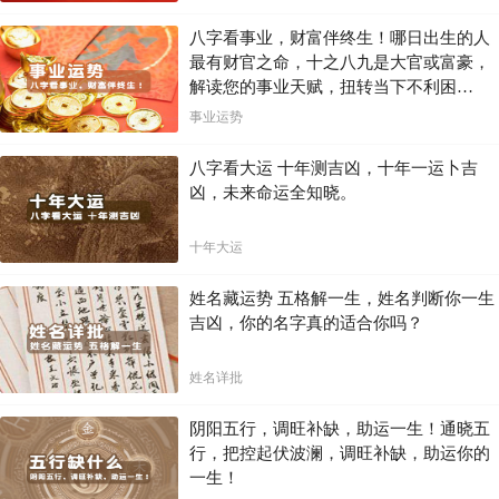
八字看事业，财富伴终生！哪日出生的人
最有财官之命，十之八九是大官或富豪，
解读您的事业天赋，扭转当下不利困
局！！
事业运势
八字看大运 十年测吉凶，十年一运卜吉
凶，未来命运全知晓。
十年大运
姓名藏运势 五格解一生，姓名判断你一生
吉凶，你的名字真的适合你吗？
姓名详批
阴阳五行，调旺补缺，助运一生！通晓五
行，把控起伏波澜，调旺补缺，助运你的
一生！