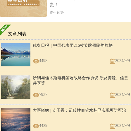
贵！
终生运势
文章列表
残奥日报｜中国代表团216枚奖牌领跑奖牌榜
4498
2024/9/9
沙钢与佳木斯电机签署战略合作协议 涉及资源、信息
共享等
7937
2024/9/9
大医晓病 | 支玉香：遗传性血管水肿已实现可防可治
4429
2024/9/9