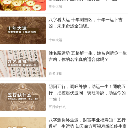
局！！
事业运势
八字看大运 十年测吉凶，十年一运卜吉
凶，未来命运全知晓。
十年大运
姓名藏运势 五格解一生，姓名判断你一生
吉凶，你的名字真的适合你吗？
姓名详批
阴阳五行，调旺补缺，助运一生！通晓五
行，把控起伏波澜，调旺补缺，助运你的
一生！
五行缺什么
八字测你终生运，财富事业福寿知！五行
透析一生运势 知天命方可福寿绵长终生富