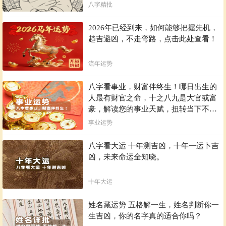
八字精批
2026年已经到来，如何能够把握先机，
趋吉避凶，不走弯路，点击此处查看！
流年运势
八字看事业，财富伴终生！哪日出生的
人最有财官之命，十之八九是大官或富
豪，解读您的事业天赋，扭转当下不利
困局！！
事业运势
八字看大运 十年测吉凶，十年一运卜吉
凶，未来命运全知晓。
十年大运
姓名藏运势 五格解一生，姓名判断你一
生吉凶，你的名字真的适合你吗？