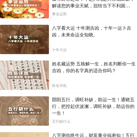
解读您的事业天赋，扭转当下不利困
局！！
事业运势
八字看大运 十年测吉凶，十年一运卜吉
凶，未来命运全知晓。
十年大运
姓名藏运势 五格解一生，姓名判断你一生
吉凶，你的名字真的适合你吗？
姓名详批
阴阳五行，调旺补缺，助运一生！通晓五
行，把控起伏波澜，调旺补缺，助运你的
一生！
五行缺什么
八字测你终生运，财富事业福寿知！五行