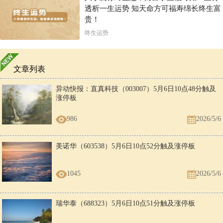
透析一生运势 知天命方可福寿绵长终生富
贵！
终生运势
文章列表
异动快报：直真科技（003007）5月6日10点48分触及
涨停板
986
2026/5/6
美诺华（603538）5月6日10点52分触及涨停板
1045
2026/5/6
瑞华泰（688323）5月6日10点51分触及涨停板