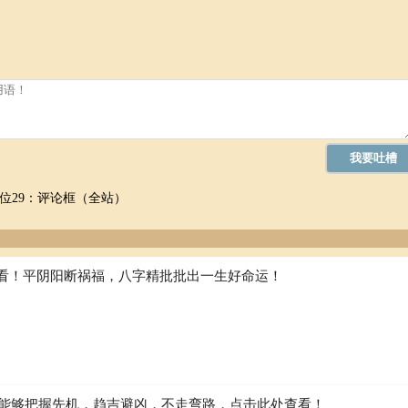
位29：评论框（全站）
看！平阴阳断祸福，八字精批批出一生好命运！
如何能够把握先机，趋吉避凶，不走弯路，点击此处查看！