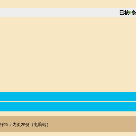
已核
0
告位5：内页左侧（电脑端）