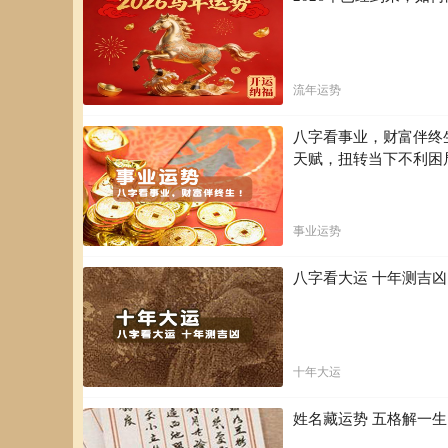
流年运势
八字看事业，财富伴终
天赋，扭转当下不利困
事业运势
八字看大运 十年测吉
十年大运
姓名藏运势 五格解一