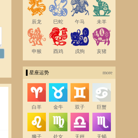
辰龙
巳蛇
午马
未羊
申猴
酉鸡
戌狗
亥猪
▌星座运势
more
白羊
金牛
双子
巨蟹
狮子
处女
天秤
天蝎