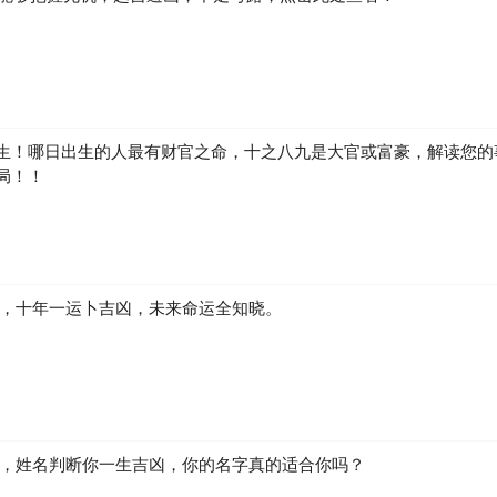
生！哪日出生的人最有财官之命，十之八九是大官或富豪，解读您的
局！！
凶，十年一运卜吉凶，未来命运全知晓。
生，姓名判断你一生吉凶，你的名字真的适合你吗？