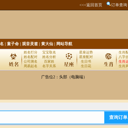
<<<返回首页
订单查询
名
|
童子命
|
观音灵签
|
黄大仙
|
网站导航
姓名打分
宝宝取名
星座运势
生肖
姓名配对
姓名分析
星座配对
八字
公司测名
百家姓
生日书
生肖
周易起名
名字关系
生日花
生肖
广告位2：头部（电脑端）