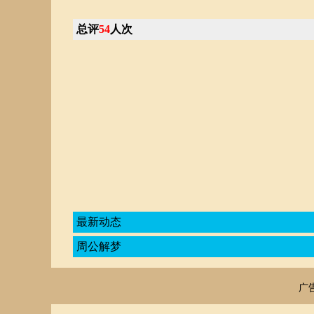
总评
54
人次
最新动态
周公解梦
广