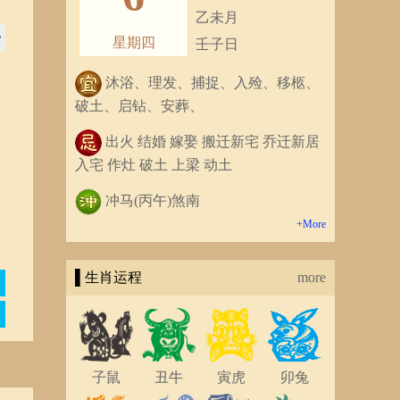
乙未月
条
星期四
壬子日
沐浴、理发、捕捉、入殓、移柩、
破土、启钻、安葬、
出火 结婚 嫁娶 搬迁新宅 乔迁新居
入宅 作灶 破土 上梁 动土
冲马(丙午)煞南
+More
▌生肖运程
more
子鼠
丑牛
寅虎
卯兔