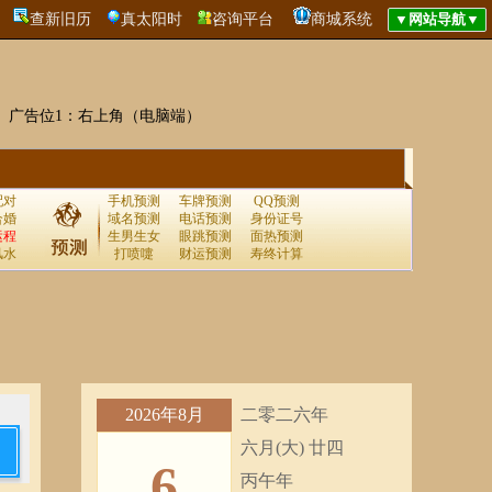
查新旧历
真太阳时
咨询平台
商城系统
广告位1：右上角（电脑端）
配对
手机预测
车牌预测
QQ预测
合婚
域名预测
电话预测
身份证号
运程
生男生女
眼跳预测
面热预测
风水
打喷嚏
财运预测
寿终计算
2026年8月
二零二六年
六月(大) 廿四
6
丙午年