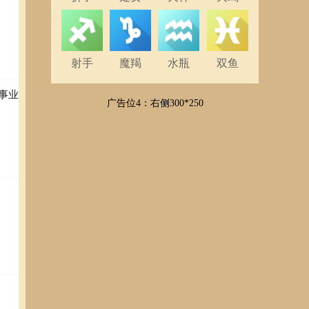
射手
魔羯
水瓶
双鱼
事业
广告位4：右侧300*250