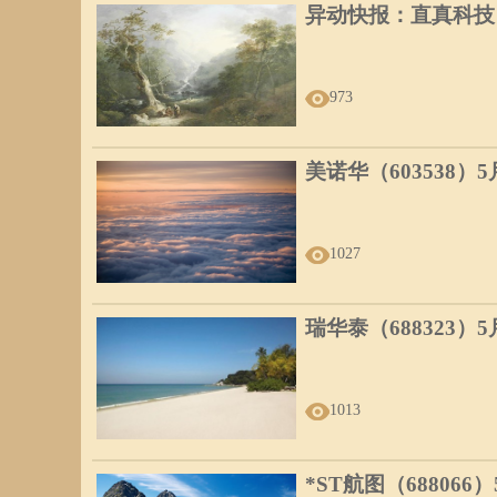
异动快报：直真科技（0
973
美诺华（603538）
1027
瑞华泰（688323）
1013
*ST航图（688066