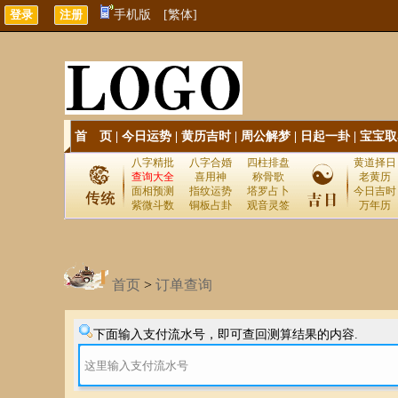
手机版
[繁体]
首 页
|
今日运势
|
黄历吉时
|
周公解梦
|
日起一卦
|
宝宝取
八字精批
八字合婚
四柱排盘
黄道择日
查询大全
喜用神
称骨歌
老黄历
面相预测
指纹运势
塔罗占卜
今日吉时
紫微斗数
铜板占卦
观音灵签
万年历
首页
>
订单查询
下面输入支付流水号，即可查回测算结果的内容.