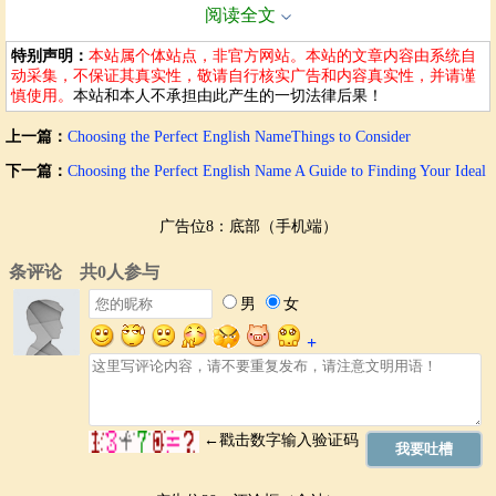
阅读全文
名字应该与个人气质和风格相匹配。一个积极自信的人，可以选择一个
有活力、充满正能量的名字；一个沉稳内敛的人，可以选择一个稳重、
特别声明：
本站属个体站点，非官方网站。本站的文章内容由系统自
富有内涵的名字。
动采集，不保证其真实性，敬请自行核实广告和内容真实性，并请谨
慎使用。
本站和本人不承担由此产生的一切法律后果！
选择与个人气质相符的名字
考虑名字在不同场合下的表达效果
上一篇：
Choosing the Perfect English NameThings to Consider
流行趋势与个人特色
下一篇：
Choosing the Perfect English Name A Guide to Finding Your Ideal
Name
了解当前的流行趋势可以帮助你选择一个相对新颖的名字，但更重要的
广告位8：底部（手机端）
是要突出个人特色。不要盲目追随潮流，选择一个真正属于自己的名
字。
了解当前的英文名流行趋势
保持个人特色，避免人云亦云
选择一些经典但不过时的名字
名字的谐音与避免
在选择英文名时，要避免与其他词语或口语产生不当的谐音，防止出现
尴尬或负面联想。
避免与其他词语产生不当谐音