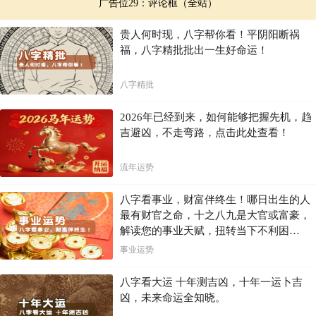
参考相关字典或词典
广告位29：评论框（全站）
名字的书写与拼写
贵人何时现，八字帮你看！平阴阳断祸
福，八字精批批出一生好命运！
一个好名字，书写和拼写都应该规范美观。
确保名字易于书写、清晰明了
八字精批
选择规范的拼写方式
2026年已经到来，如何能够把握先机，趋
参考资源与建议
吉避凶，不走弯路，点击此处查看！
借助各种资源来帮助你进行选择，例如字典、词典、在线数据库等。
流年运势
搜索英文名数据库
参考各种英文名词典或书籍
向朋友或家人寻求建议
八字看事业，财富伴终生！哪日出生的人
最有财官之命，十之八九是大官或富豪，
最终建议
解读您的事业天赋，扭转当下不利困
局！！
选择英文名是一个需要认真考虑的步骤，不要仓促决定。多花时间研
事业运势
究，并最终选择一个既符合你个人特质，又易于使用的名字。
八字看大运 十年测吉凶，十年一运卜吉
总结
凶，未来命运全知晓。