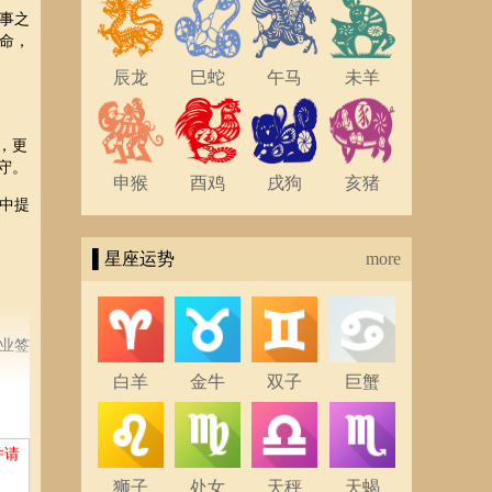
事之
命，
辰龙
巳蛇
午马
未羊
，更
守。
申猴
酉鸡
戌狗
亥猪
中提
▌星座运势
more
业签
白羊
金牛
双子
巨蟹
并请
狮子
处女
天秤
天蝎
己的