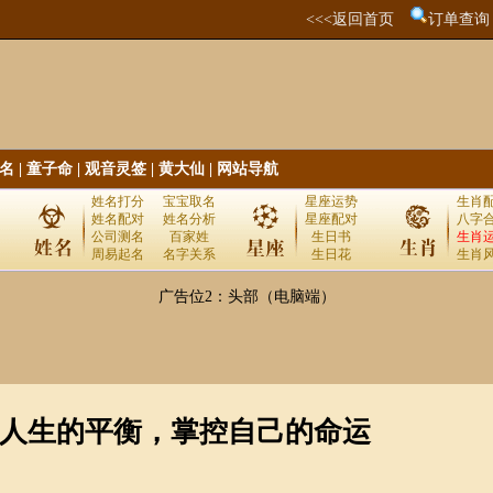
<<<返回首页
订单查询
名
|
童子命
|
观音灵签
|
黄大仙
|
网站导航
姓名打分
宝宝取名
星座运势
生肖
姓名配对
姓名分析
星座配对
八字
公司测名
百家姓
生日书
生肖
周易起名
名字关系
生日花
生肖
广告位2：头部（电脑端）
人生的平衡，掌控自己的命运