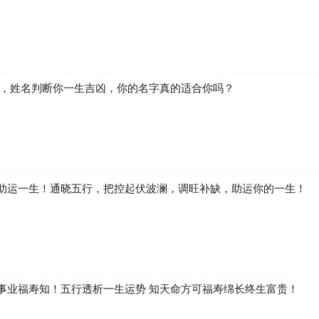
生，姓名判断你一生吉凶，你的名字真的适合你吗？
助运一生！通晓五行，把控起伏波澜，调旺补缺，助运你的一生！
事业福寿知！五行透析一生运势 知天命方可福寿绵长终生富贵！