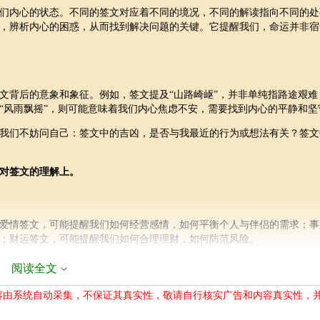
们内心的状态。不同的签文对应着不同的境况，不同的解读指向不同的处
，辨析内心的困惑，从而找到解决问题的关键。它提醒我们，命运并非宿
文背后的意象和象征。例如，签文提及“山路崎岖”，并非单纯指路途艰难
“风雨飘摇”，则可能意味着我们内心焦虑不安，需要找到内心的平静和坚
我们不妨问自己：签文中的吉凶，是否与我最近的行为或想法有关？签文
对签文的理解上。
爱情签文，可能提醒我们如何经营感情，如何平衡个人与伴侣的需求；事
；财运签文，可能提醒我们如何合理理财，如何防范风险。
有机会审视自己的行为、思考自己的方向，并从中找到人生的平衡点。
阅读全文
准
容由系统自动采集，不保证其真实性，敬请自行核实广告和内容真实性，
转化为实际行动，在实践中检验其价值。这意味着，我们需要主动调整自