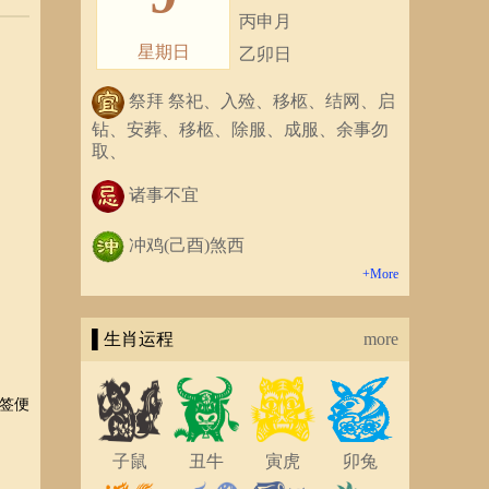
丙申月
星期日
乙卯日
祭拜 祭祀、入殓、移柩、结网、启
钻、安葬、移柩、除服、成服、余事勿
取、
诸事不宜
冲鸡(己酉)煞西
+More
▌生肖运程
more
签便
子鼠
丑牛
寅虎
卯兔