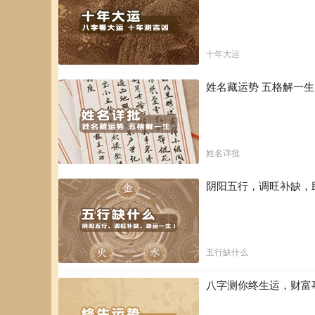
十年大运
姓名藏运势 五格解一
姓名详批
阴阳五行，调旺补缺，
五行缺什么
八字测你终生运，财富