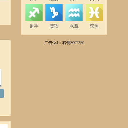
知自
射手
魔羯
水瓶
双鱼
在困
广告位4：右侧300*250
面对