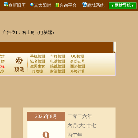
查新旧历
真太阳时
咨询平台
商城系统
广告位1：右上角（电脑端）
配对
手机预测
车牌预测
QQ预测
合婚
域名预测
电话预测
身份证号
运程
生男生女
眼跳预测
面热预测
风水
打喷嚏
财运预测
寿终计算
2026年8月
二零二六年
六月(大) 廿七
9
丙午年