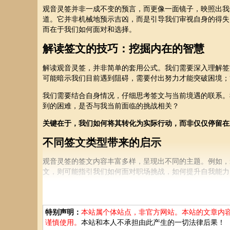
观音灵签并非一成不变的预言，而更像一面镜子，映照出我
道。它并非机械地预示吉凶，而是引导我们审视自身的得失
而在于我们如何面对和选择。
解读签文的技巧：挖掘内在的智慧
解读观音灵签，并非简单的套用公式。我们需要深入理解签
可能暗示我们目前遇到阻碍，需要付出努力才能突破困境；
我们需要结合自身情况，仔细思考签文与当前境遇的联系。
到的困难，是否与我当前面临的挑战相关？
关键在于，我们如何将其转化为实际行动，而非仅仅停留在
不同签文类型带来的启示
观音灵签的签文内容丰富多样，呈现出不同的主题。例如，
文，则可能指引我们如何面对职场挑战，如何提升自我能力
每个签文都蕴含着深刻的哲理，等待我们去挖掘。它让我们
实践与觉悟：行动是检验真理的唯一标
特别声明：
本站属个体站点，非官方网站。本站的文章内
谨慎使用。
本站和本人不承担由此产生的一切法律后果！
解读观音灵签，仅仅是开始。更重要的是，将签文中的启示