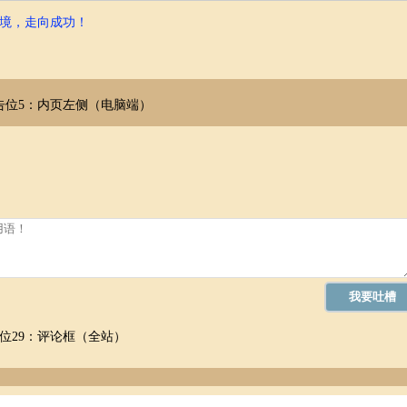
正体会到观音灵签的指引价值，并最终掌控自己的命运。
境，走向成功！
最终，观音灵签的意义不在于预言未来，而在于帮助我们在当下清晰地认
控自己的人生。
告位5：内页左侧（电脑端）
态，勇于面对挑战，并积极地运用灵签的智慧，就能在迷茫中找到方向，
指引前行的镜子。它提醒我们，命运掌握在自己手中，关键在于我们如何
音灵签，寻找人生的平衡，掌控自己的命运。
位29：评论框（全站）