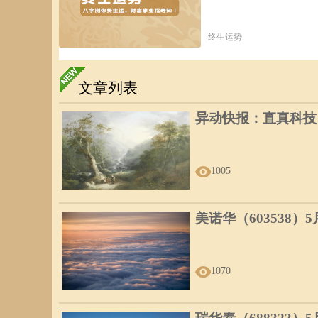
终生运势
文章列表
异动快报：直真科技（0
1005
美诺华（603538）
1070