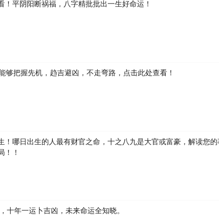
看！平阴阳断祸福，八字精批批出一生好命运！
如何能够把握先机，趋吉避凶，不走弯路，点击此处查看！
生！哪日出生的人最有财官之命，十之八九是大官或富豪，解读您的
局！！
凶，十年一运卜吉凶，未来命运全知晓。