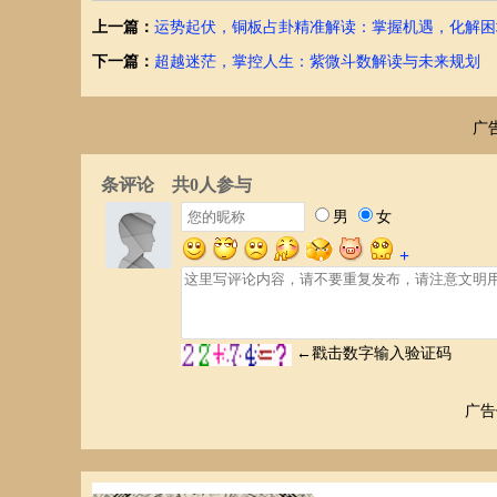
心态，改变不当的行为，积极面对挑战。只有如此，才能真
上一篇：
运势起伏，铜板占卦精准解读：掌握机遇，化解困
迷茫时，灵签可以指引方向；顺遂时，灵签可以提醒警觉。
下一篇：
超越迷茫，掌控人生：紫微斗数解读与未来规划
我，在迷茫中找到前进的方向，在困厄中寻觅平衡，最终掌
超越迷茫，拥抱担当
广
人生的道路，不会一帆风顺。但只要我们保持一颗积极的心
厄中取得进步，最终走出一条属于自己的精彩人生。
结语
观音灵签，不仅仅是一张纸上的文字，更是一面照见内心，
现实，如何调整心态，如何行动。让我们超越迷茫，解读观
广告