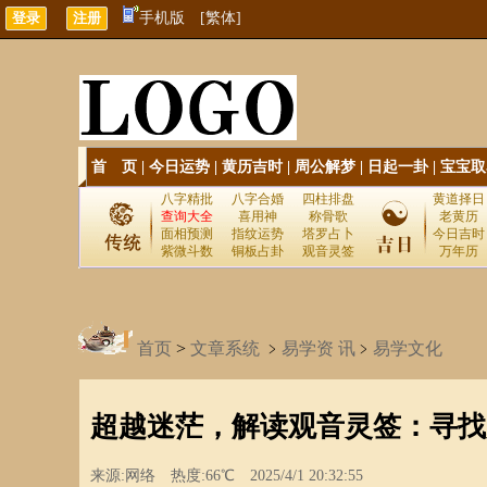
手机版
[繁体]
首 页
|
今日运势
|
黄历吉时
|
周公解梦
|
日起一卦
|
宝宝取
八字精批
八字合婚
四柱排盘
黄道择日
查询大全
喜用神
称骨歌
老黄历
面相预测
指纹运势
塔罗占卜
今日吉时
紫微斗数
铜板占卦
观音灵签
万年历
首页
>
文章系统
﹥
易学资 讯
﹥
易学文化
超越迷茫，解读观音灵签：寻找
来源:网络 热度:66℃ 2025/4/1 20:32:55