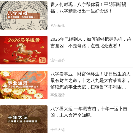
贵人何时现，八字帮你看！平阴阳断祸
称骨歌的局限性
福，八字精批批出一生好命运！
尽管称骨歌是一种古老而神奇的方法，但它也有一定的局限性。
八字精批
任何预测方法都存在一定的局限性，称骨歌也不例外。它无法完全预测
未来，也无法改变命运。它更像是一个参考，帮助人们更好地了解自
己，把握人生的方向。
2026年已经到来，如何能够把握先机，趋
吉避凶，不走弯路，点击此处查看！
1. 预测不精准：
称骨歌的预测结果并非绝对准确，需要结合实际情况
进行判断。
流年运势
2. 无法改变命运：
称骨歌只能提供参考，最终的命运走向由自身努力
和选择决定。
八字看事业，财富伴终生！哪日出生的人
3.需要结合实际：
称骨歌的解读需要结合个人的经验和实际情况。
最有财官之命，十之八九是大官或富豪，
解读您的事业天赋，扭转当下不利困
结语
局！！
事业运势
称骨歌作为一种古老的命理预测方法，蕴含着中国传统文化的智慧。它
可以帮助我们更好地了解自己，把握人生的方向，但是需要注意的是，
八字看大运 十年测吉凶，十年一运卜吉
称骨歌只是一个参考，最终的命运走向还需要靠自己去创造。它可以为
凶，未来命运全知晓。
我们提供一种不同的视角来看待人生，帮助我们更好地规划未来。
十年大运