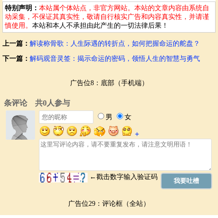
3. 综合分析：
骨重只是命格的一部分，还需要结合其他因素，如年
特别声明：
本站属个体站点，非官方网站。本站的文章内容由系统自
柱、月柱、日柱等信息，进行综合分析，才能更准确地了解自身的命
动采集，不保证其真实性，敬请自行核实广告和内容真实性，并请谨
格。
慎使用。
本站和本人不承担由此产生的一切法律后果！
4. 结合实际情况：
称骨歌只是提供参考，最终的命运走向，需要靠自
上一篇：
解读称骨歌：人生际遇的转折点，如何把握命运的舵盘？
身努力和选择来决定。在解读称骨歌时，需要结合自身的实际情况和生
活经验，进行理性分析。
下一篇：
解码观音灵签：揭示命运的密码，领悟人生的智慧与勇气
称骨歌的应用场景
广告位8：底部（手机端）
称骨歌的应用场景非常广泛，人们可以根据它来了解自己的先天命格，
并预见未来的走向。这有助于人们在人生的各个阶段做出更明智的决
策，趋吉避凶。
例如，在选择职业时，根据称骨歌分析自己的才能和兴趣，选择更适合
自己的职业方向。在面对困境时，根据称骨歌了解自己的弱点，并采取
相应的应对措施。
1. 自我认知：
了解自己的先天性格特点和潜在能力。
2. 事业规划：
辅助判断事业发展方向和机遇。
3. 婚姻选择：
了解自己对伴侣的需求和潜在的婚姻问题。
广告位29：评论框（全站）
4. 应对挑战：
更好地应对人生中的各种挑战和困境。