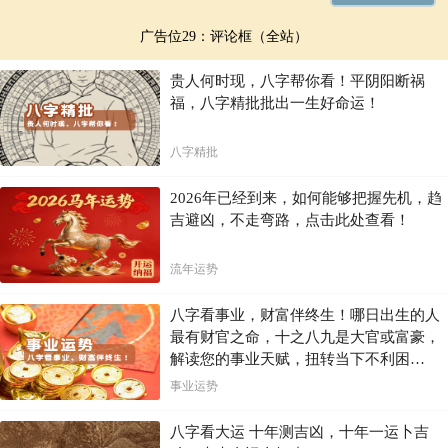
广告位29：评论框（全站）
贵人何时现，八字帮你看！平阴阳断祸
福，八字精批批出一生好命运！
八字精批
2026年已经到来，如何能够把握先机，趋
吉避凶，不走弯路，点击此处查看！
流年运势
八字看事业，财富伴终生！哪日出生的人
最有财官之命，十之八九是大官或富豪，
解读您的事业天赋，扭转当下不利困
局！！
事业运势
八字看大运 十年测吉凶，十年一运卜吉