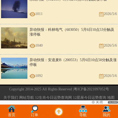
1011
2026/5/6
异动快报：科林电气（603050）5月6日10点53分触及
涨停板
1040
2026/5/6
异动快报：安道麦B（200553）5月6日10点50分触及涨
停板
1092
2026/5/6
Copyright 2014-2025 All Rights Reserved |
粤ICP备2021097052号
关于我们
网站导航
12生肖今日运势查询网
12星座今日运势查询
地图
电脑版
当前页面执行的时间：0.05秒
首页
订单
导航
我的