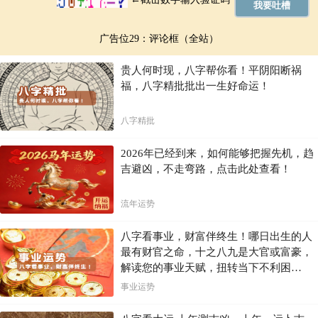
广告位29：评论框（全站）
贵人何时现，八字帮你看！平阴阳断祸
福，八字精批批出一生好命运！
八字精批
2026年已经到来，如何能够把握先机，趋
吉避凶，不走弯路，点击此处查看！
流年运势
八字看事业，财富伴终生！哪日出生的人
最有财官之命，十之八九是大官或富豪，
解读您的事业天赋，扭转当下不利困
局！！
事业运势