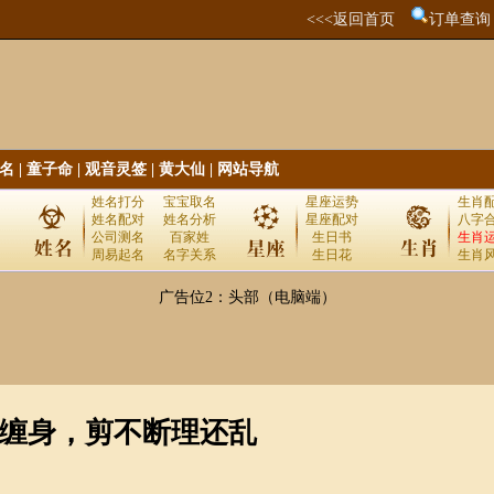
<<<返回首页
订单查询
名
|
童子命
|
观音灵签
|
黄大仙
|
网站导航
姓名打分
宝宝取名
星座运势
生肖
姓名配对
姓名分析
星座配对
八字
公司测名
百家姓
生日书
生肖
周易起名
名字关系
生日花
生肖
广告位2：头部（电脑端）
缠身，剪不断理还乱