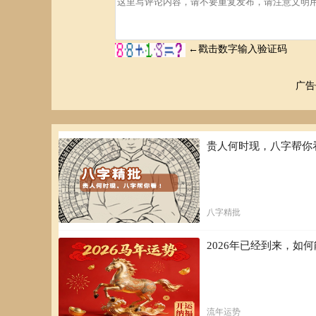
广告
贵人何时现，八字帮你
八字精批
2026年已经到来，
流年运势