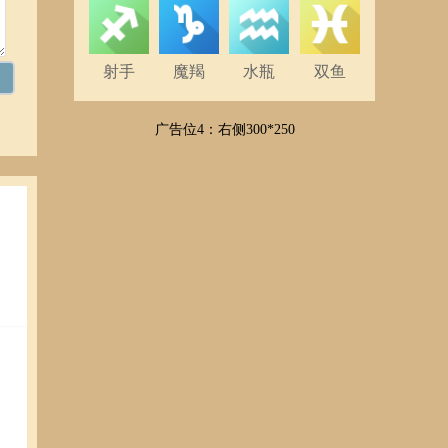
射手
魔羯
水瓶
双鱼
广告位4：右侧300*250