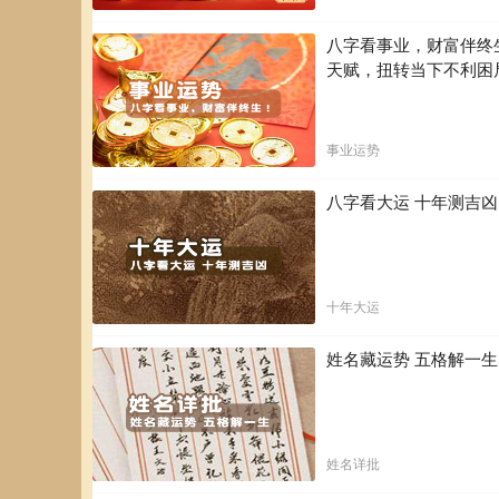
八字看事业，财富伴终
天赋，扭转当下不利困
事业运势
八字看大运 十年测吉
十年大运
姓名藏运势 五格解一
姓名详批