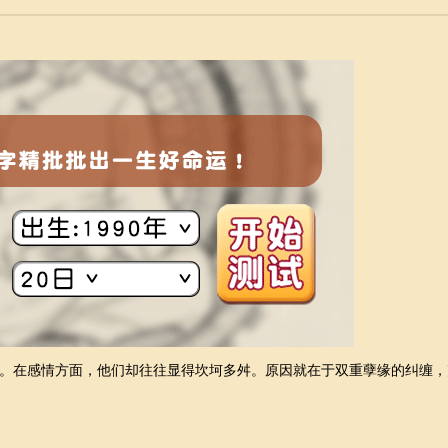
。在感情方面，他们却往往显得坎坷多舛。原因就在于双重孽缘的纠缠，