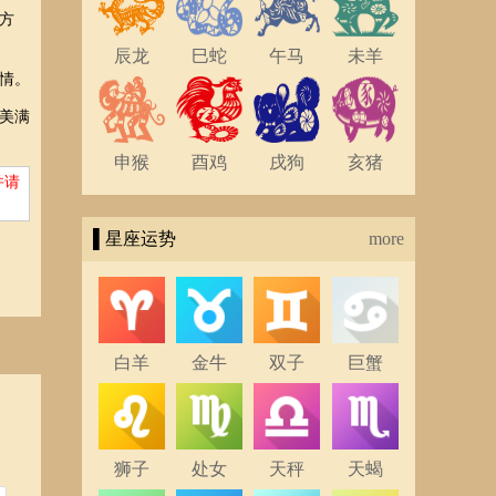
方
辰龙
巳蛇
午马
未羊
情。
美满
申猴
酉鸡
戌狗
亥猪
并请
▌星座运势
more
白羊
金牛
双子
巨蟹
狮子
处女
天秤
天蝎