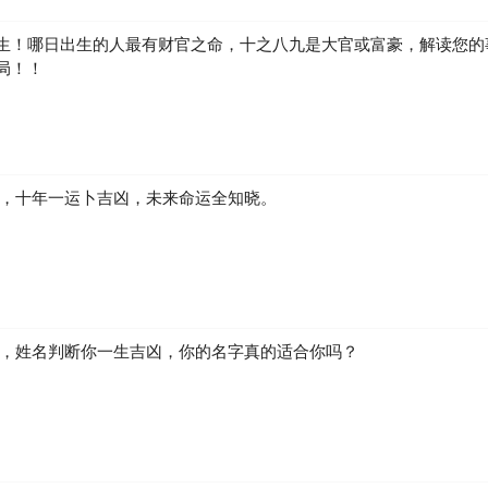
生！哪日出生的人最有财官之命，十之八九是大官或富豪，解读您的
局！！
凶，十年一运卜吉凶，未来命运全知晓。
生，姓名判断你一生吉凶，你的名字真的适合你吗？