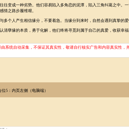
往往变成一种劣势。他们容易陷入多角恋的泥潭，陷入三角纠葛之中。一
感情之路步履维艰。
与多个人产生相信缘分，不要着急。当缘分到来时，自然会遇到真挚的爱
认清孽缘的本质，勇于化解，他们终将寻觅到属于自己的真爱，收获幸福
容由系统自动采集，不保证其真实性，敬请自行核实广告和内容真实性，
告位5：内页左侧（电脑端）