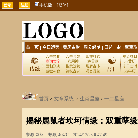
手机版
[繁体]
首 页
|
今日运势
|
黄历吉时
|
周公解梦
|
日起一卦
|
宝宝取
八字精批
八字合婚
四柱排盘
黄道择日
查询大全
喜用神
称骨歌
老黄历
面相预测
指纹运势
塔罗占卜
今日吉时
紫微斗数
铜板占卦
观音灵签
万年历
首页
>
文章系统
﹥
生肖星座
﹥
十二星座
揭秘属鼠者坎坷情缘：双重孽缘
来源:网络 热度:404℃ 2024/12/23 0:47:49