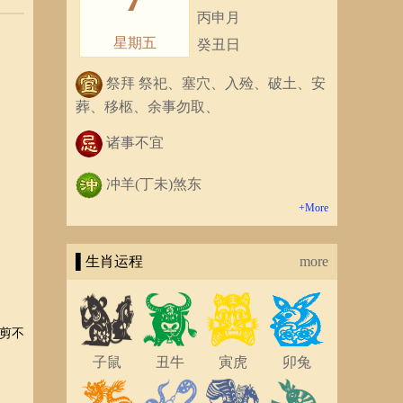
丙申月
星期五
癸丑日
祭拜 祭祀、塞穴、入殓、破土、安
葬、移柩、余事勿取、
诸事不宜
冲羊(丁未)煞东
+More
▌生肖运程
more
剪不
子鼠
丑牛
寅虎
卯兔