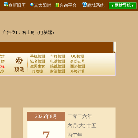
查新旧历
真太阳时
咨询平台
商城系统
广告位1：右上角（电脑端）
配对
手机预测
车牌预测
QQ预测
合婚
域名预测
电话预测
身份证号
运程
生男生女
眼跳预测
面热预测
风水
打喷嚏
财运预测
寿终计算
2026年8月
二零二六年
六月(大) 廿五
7
丙午年