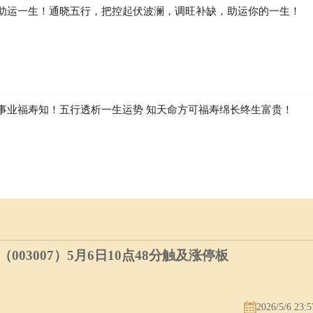
助运一生！通晓五行，把控起伏波澜，调旺补缺，助运你的一生！
事业福寿知！五行透析一生运势 知天命方可福寿绵长终生富贵！
03007）5月6日10点48分触及涨停板
2026/5/6 23:5