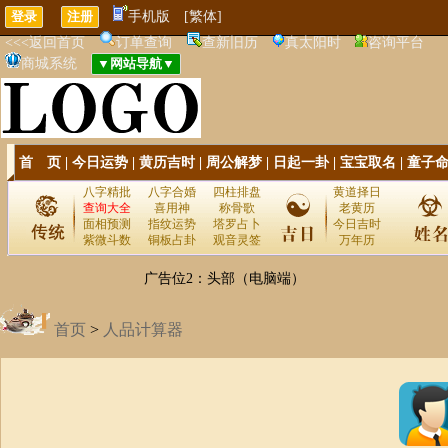
手机版
[繁体]
<<<返回首页
订单查询
查新旧历
真太阳时
咨询平台
商城系统
首 页
|
今日运势
|
黄历吉时
|
周公解梦
|
日起一卦
|
宝宝取名
|
童子
八字精批
八字合婚
四柱排盘
黄道择日
查询大全
喜用神
称骨歌
老黄历
面相预测
指纹运势
塔罗占卜
今日吉时
紫微斗数
铜板占卦
观音灵签
万年历
广告位2：头部（电脑端）
首页
>
人品计算器