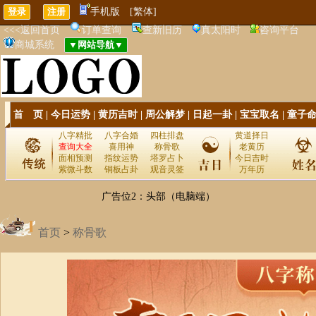
手机版
[繁体]
<<<返回首页
订单查询
查新旧历
真太阳时
咨询平台
商城系统
首 页
|
今日运势
|
黄历吉时
|
周公解梦
|
日起一卦
|
宝宝取名
|
童子
八字精批
八字合婚
四柱排盘
黄道择日
查询大全
喜用神
称骨歌
老黄历
面相预测
指纹运势
塔罗占卜
今日吉时
紫微斗数
铜板占卦
观音灵签
万年历
广告位2：头部（电脑端）
首页
>
称骨歌