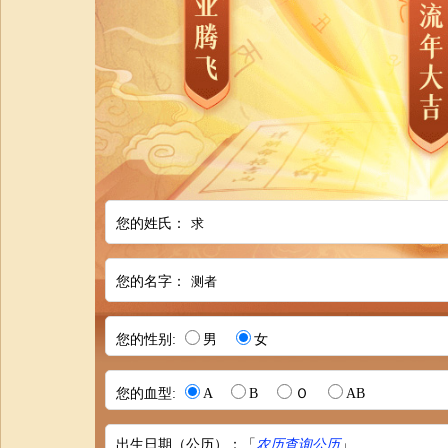
您的姓氏：
您的名字：
您的性别:
男
女
您的血型:
A
B
Ｏ
AB
出生日期（公历）：「
农历查询公历
」