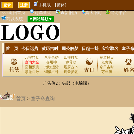
手机版
[繁体]
<<<返回首页
订单查询
查新旧历
真太阳时
咨询平台
商城系统
首 页
|
今日运势
|
黄历吉时
|
周公解梦
|
日起一卦
|
宝宝取名
|
童子
八字精批
八字合婚
四柱排盘
黄道择日
查询大全
喜用神
称骨歌
老黄历
面相预测
指纹运势
塔罗占卜
今日吉时
紫微斗数
铜板占卦
观音灵签
万年历
广告位2：头部（电脑端）
首页
>
童子命查询