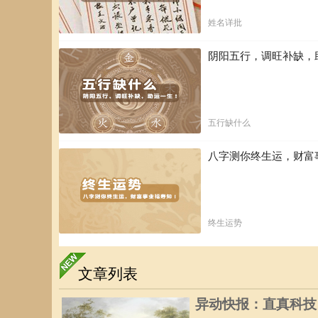
姓名详批
阴阳五行，调旺补缺，
五行缺什么
八字测你终生运，财富
终生运势
文章列表
异动快报：直真科技（0