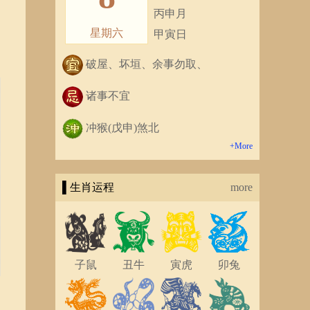
丙申月
星期六
甲寅日
破屋、坏垣、余事勿取、
诸事不宜
冲猴(戊申)煞北
+More
▌生肖运程
more
子鼠
丑牛
寅虎
卯兔