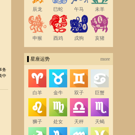
辰龙
巳蛇
午马
未羊
申猴
酉鸡
戌狗
亥猪
▌星座运势
more
事务
淡中
白羊
金牛
双子
巨蟹
狮子
处女
天秤
天蝎