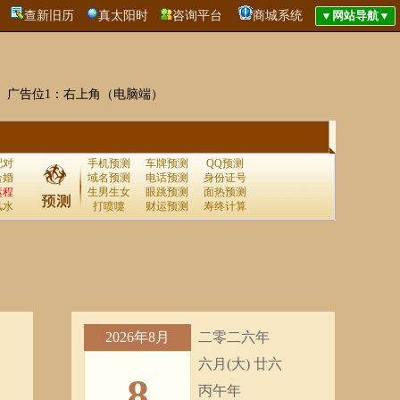
查新旧历
真太阳时
咨询平台
商城系统
广告位1：右上角（电脑端）
配对
手机预测
车牌预测
QQ预测
合婚
域名预测
电话预测
身份证号
运程
生男生女
眼跳预测
面热预测
风水
打喷嚏
财运预测
寿终计算
2026年8月
二零二六年
六月(大) 廿六
8
丙午年