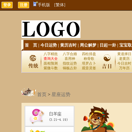
手机版
[繁体]
首 页
|
今日运势
|
黄历吉时
|
周公解梦
|
日起一卦
|
宝宝取
八字精批
八字合婚
四柱排盘
黄道择日
查询大全
喜用神
称骨歌
老黄历
面相预测
指纹运势
塔罗占卜
今日吉时
紫微斗数
铜板占卦
观音灵签
万年历
首页
>
星座运势