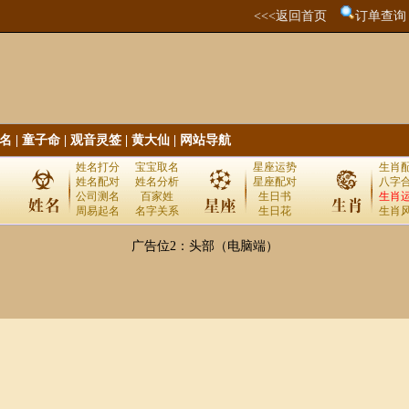
<<<返回首页
订单查询
名
|
童子命
|
观音灵签
|
黄大仙
|
网站导航
姓名打分
宝宝取名
星座运势
生肖
姓名配对
姓名分析
星座配对
八字
公司测名
百家姓
生日书
生肖
周易起名
名字关系
生日花
生肖
广告位2：头部（电脑端）