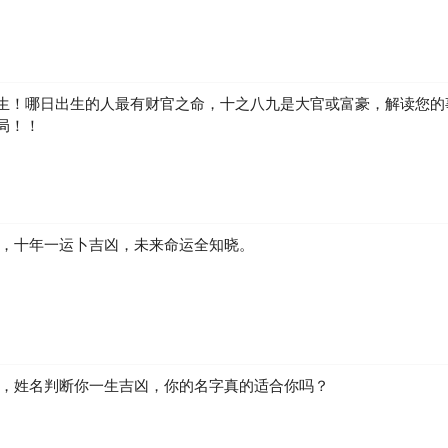
生！哪日出生的人最有财官之命，十之八九是大官或富豪，解读您的
局！！
凶，十年一运卜吉凶，未来命运全知晓。
生，姓名判断你一生吉凶，你的名字真的适合你吗？