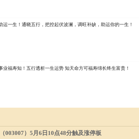
助运一生！通晓五行，把控起伏波澜，调旺补缺，助运你的一生！
事业福寿知！五行透析一生运势 知天命方可福寿绵长终生富贵！
03007）5月6日10点48分触及涨停板