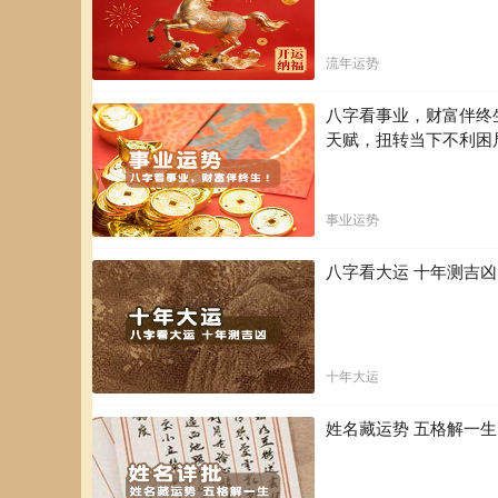
流年运势
八字看事业，财富伴终
天赋，扭转当下不利困
事业运势
八字看大运 十年测吉
十年大运
姓名藏运势 五格解一