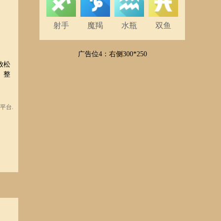
射手
魔羯
水瓶
双鱼
广告位4：右侧300*250
放松
。整
平台.