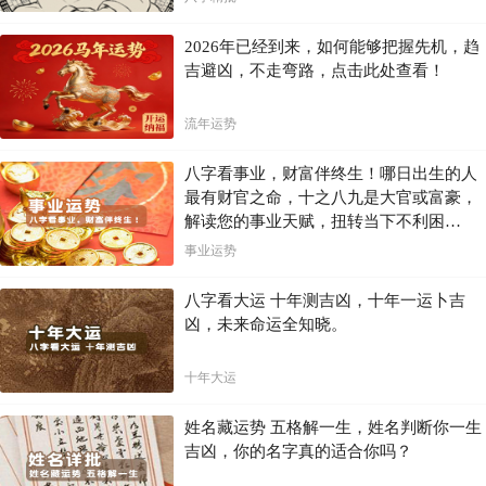
梦犬作人言，凶。此梦主狱讼之事，当以犬之所言者详之。必有人
作非言、言而无信者，更有必不可信者。《梦林玄解》
2026年已经到来，如何能够把握先机，趋
吉避凶，不走弯路，点击此处查看！
梦见狗狗怀孕的案例解析
流年运势
梦境：梦见家门口成了大海，家里有很多狗狗，还有一只狗生了四
只狗。
八字看事业，财富伴终生！哪日出生的人
解梦：狗是人类最好的朋友，梦中的狗象征着人际关系。感觉梦里
最有财官之命，十之八九是大官或富豪，
的狗对你很友好，表示你和朋友之间相处得很融洽。大海无边无际，有
解读您的事业天赋，扭转当下不利困
一说象征着生活的重担没有尽头，但是也有一说象征着希望。大海象征
着精神压力重负下的萌发的希望和勇气。
局！！
事业运势
展开全文?
八字看大运 十年测吉凶，十年一运卜吉
凶，未来命运全知晓。
十年大运
姓名藏运势 五格解一生，姓名判断你一生
吉凶，你的名字真的适合你吗？