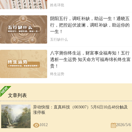
姓名详批
阴阳五行，调旺补缺，助运一生！通晓五
行，把控起伏波澜，调旺补缺，助运你的
一生！
五行缺什么
八字测你终生运，财富事业福寿知！五行
透析一生运势 知天命方可福寿绵长终生富
贵！
终生运势
文章列表
异动快报：直真科技（003007）5月6日10点48分触及
涨停板
1012
2026/5/6