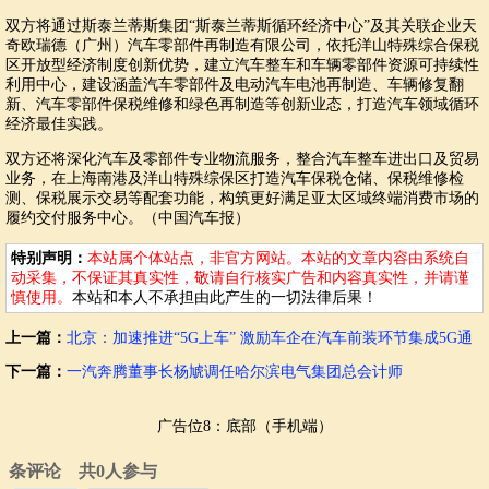
双方将通过斯泰兰蒂斯集团“斯泰兰蒂斯循环经济中心”及其关联企业天
奇欧瑞德（广州）汽车零部件再制造有限公司，依托洋山特殊综合保税
区开放型经济制度创新优势，建立汽车整车和车辆零部件资源可持续性
利用中心，建设涵盖汽车零部件及电动汽车电池再制造、车辆修复翻
新、汽车零部件保税维修和绿色再制造等创新业态，打造汽车领域循环
经济最佳实践。
双方还将深化汽车及零部件专业物流服务，整合汽车整车进出口及贸易
业务，在上海南港及洋山特殊综保区打造汽车保税仓储、保税维修检
测、保税展示交易等配套功能，构筑更好满足亚太区域终端消费市场的
履约交付服务中心。（中国汽车报）
特别声明：
本站属个体站点，非官方网站。本站的文章内容由系统自
动采集，不保证其真实性，敬请自行核实广告和内容真实性，并请谨
慎使用。
本站和本人不承担由此产生的一切法律后果！
上一篇：
北京：加速推进“5G上车” 激励车企在汽车前装环节集成5G通
信模组
下一篇：
一汽奔腾董事长杨虓调任哈尔滨电气集团总会计师
广告位8：底部（手机端）