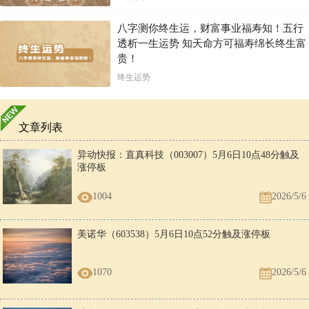
八字测你终生运，财富事业福寿知！五行
透析一生运势 知天命方可福寿绵长终生富
贵！
终生运势
文章列表
异动快报：直真科技（003007）5月6日10点48分触及
涨停板
1004
2026/5/6
美诺华（603538）5月6日10点52分触及涨停板
1070
2026/5/6