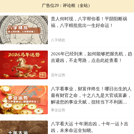
广告位29：评论框（全站）
贵人何时现，八字帮你看！平阴阳断祸
福，八字精批批出一生好命运！
八字精批
2026年已经到来，如何能够把握先机，趋
吉避凶，不走弯路，点击此处查看！
流年运势
八字看事业，财富伴终生！哪日出生的人
最有财官之命，十之八九是大官或富豪，
解读您的事业天赋，扭转当下不利困
局！！
事业运势
八字看大运 十年测吉凶，十年一运卜吉
凶，未来命运全知晓。