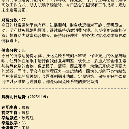
高效工作方式，助力职场平稳运转。今日适合巩固现有工作成果，规划
未来发展蓝图。
财富分数：77
今日的财富运势平稳有序，进展顺利。财务状况相对平静，无明显波
动。坚守财务规划和预算，继续保持稳健消费习惯。长期投资策略和储
蓄计划将助力财富稳步增长。保持冷静理性，财务状况将稳稳维持在稳
健轨道上。
健康分数：83
今日的健康运势提示你，强化免疫系统刻不容缓。保证充足的休息与睡
眠，让身体在睡眠中进行自我修复与调整；饮食上，多摄入富含维生素
与抗氧化剂的食物，像是橙子、蓝莓、西兰花等，为免疫系统提供强大
的武器。同时，学会有效管理压力与焦虑情绪，因为长期的不良情绪如
同免疫系统的腐蚀剂，会逐渐削弱其功能。定期锻炼、保持良好的饮食
习惯以及维护心理健康，都是稳固免疫系统的关键举措。
属狗明日运势（2025/11/9）
速配生肖
：属猴
提防生肖
：属猪
幸运颜色
：玫瑰红
幸运数字
：56
幸运宝石
：玉髓