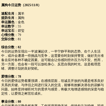
属狗今日运势（2025/11/8）
速配生肖
：属羊
提防生肖
：属狗
幸运颜色
：金色
幸运数字
：55
幸运宝石
：碧玺
心情分数
：79
交际分数
：81
综合分数：82
今日的运势呈现出一半波澜起伏，一半宁静平和的态势。在个人生活
中，或许会遭遇一些挑战与竞争，这需要你时刻保持警觉，做好充分准
备去应对各种不确定因素。这可能会让你感到些许压力与不安。然而，
另一方面，也会有一段可以放松身心、反思自我的时光。这是梳理思
绪、调整计划的良好契机。
爱情分数：78
今日的爱情运势着重强调，在感情层面，坦诚且开放的沟通是维系良好
关系的关键。与伴侣之间进行深入的交流，能够有效解决潜在的误解与
问题。始终坚持倾听对方的需求与感受，将极大地增进感情的深度与稳
定性，让爱情之树茁壮成长。
事业分数：80
今日的事业运势井然有序，工作环境平静无波。保持专注与稳健，延续