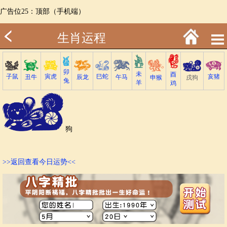
广告位25：顶部（手机端）
生肖运程
卯
未
酉
子鼠
巳蛇
寅虎
亥猪
丑牛
午马
辰龙
戌狗
申猴
兔
羊
鸡
狗
>>返回查看今日运势<<