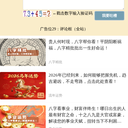
广告位29：评论框（全站）
贵人何时现，八字帮你看！平阴阳断祸
福，八字精批批出一生好命运！
八字精批
2026年已经到来，如何能够把握先机，趋
吉避凶，不走弯路，点击此处查看！
流年运势
八字看事业，财富伴终生！哪日出生的人
最有财官之命，十之八九是大官或富豪，
解读您的事业天赋，扭转当下不利困
局！！