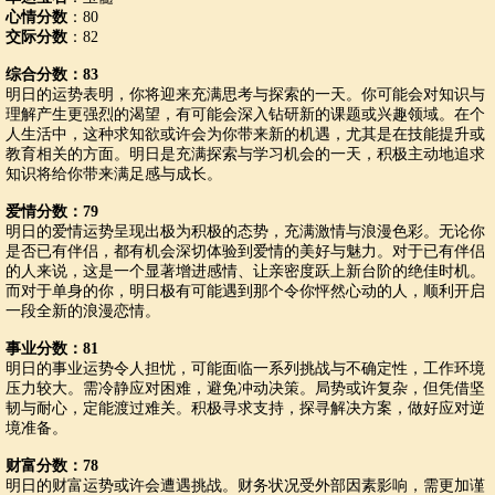
心情分数
：80
交际分数
：82
综合分数：83
明日的运势表明，你将迎来充满思考与探索的一天。你可能会对知识与
理解产生更强烈的渴望，有可能会深入钻研新的课题或兴趣领域。在个
人生活中，这种求知欲或许会为你带来新的机遇，尤其是在技能提升或
教育相关的方面。明日是充满探索与学习机会的一天，积极主动地追求
知识将给你带来满足感与成长。
爱情分数：79
明日的爱情运势呈现出极为积极的态势，充满激情与浪漫色彩。无论你
是否已有伴侣，都有机会深切体验到爱情的美好与魅力。对于已有伴侣
的人来说，这是一个显著增进感情、让亲密度跃上新台阶的绝佳时机。
而对于单身的你，明日极有可能遇到那个令你怦然心动的人，顺利开启
一段全新的浪漫恋情。
事业分数：81
明日的事业运势令人担忧，可能面临一系列挑战与不确定性，工作环境
压力较大。需冷静应对困难，避免冲动决策。局势或许复杂，但凭借坚
韧与耐心，定能渡过难关。积极寻求支持，探寻解决方案，做好应对逆
境准备。
财富分数：78
明日的财富运势或许会遭遇挑战。财务状况受外部因素影响，需更加谨