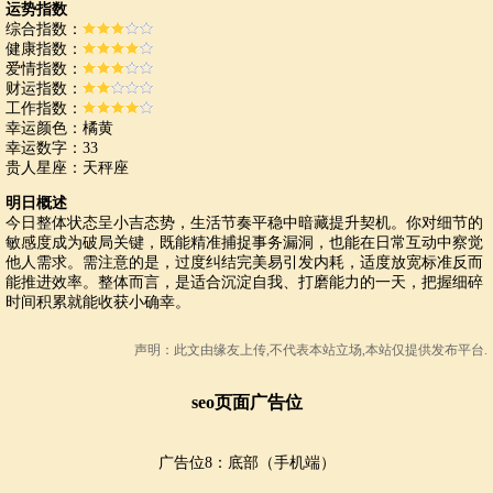
运势指数
综合指数：
健康指数：
爱情指数：
财运指数：
工作指数：
幸运颜色：橘黄
幸运数字：33
贵人星座：天秤座
明日概述
今日整体状态呈小吉态势，生活节奏平稳中暗藏提升契机。你对细节的
敏感度成为破局关键，既能精准捕捉事务漏洞，也能在日常互动中察觉
他人需求。需注意的是，过度纠结完美易引发内耗，适度放宽标准反而
能推进效率。整体而言，是适合沉淀自我、打磨能力的一天，把握细碎
时间积累就能收获小确幸。
声明：此文由
缘友
上传,不代表本站立场,本站仅提供发布平台.
seo页面广告位
广告位8：底部（手机端）