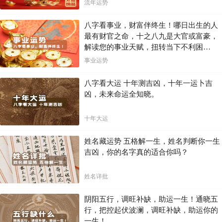
流年运势
八字看事业，财富伴终生！哪日出生的人
最有财官之命，十之八九是大官或富豪，
解读您的事业天赋，扭转当下不利困
局！！
事业运势
八字看大运 十年测吉凶，十年一运卜吉
凶，未来命运全知晓。
十年大运
姓名藏运势 五格解一生，姓名判断你一生
吉凶，你的名字真的适合你吗？
姓名详批
阴阳五行，调旺补缺，助运一生！通晓五
行，把控起伏波澜，调旺补缺，助运你的
一生！