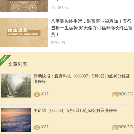
五行缺什么
八字测你终生运，财富事业福寿知！五行
透析一生运势 知天命方可福寿绵长终生富
贵！
终生运势
文章列表
异动快报：直真科技（003007）5月6日10点48分触及
涨停板
1017
2026/5/6
美诺华（603538）5月6日10点52分触及涨停板
1087
2026/5/6