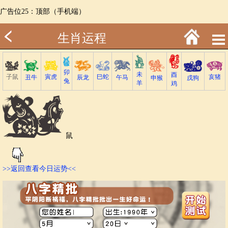
广告位25：顶部（手机端）
生肖运程
卯
未
酉
子鼠
巳蛇
寅虎
亥猪
丑牛
午马
辰龙
戌狗
申猴
兔
羊
鸡
鼠
>>返回查看今日运势<<