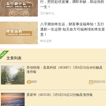
行，把控起伏波澜，调旺补缺，助运你的
一生！
五行缺什么
八字测你终生运，财富事业福寿知！五行
透析一生运势 知天命方可福寿绵长终生富
贵！
终生运势
文章列表
异动快报：直真科技（003007）5月6日10点48分触及
涨停板
969
2026/5/6
美诺华（603538）5月6日10点52分触及涨停板