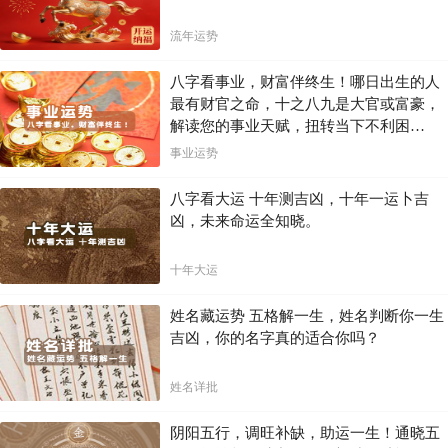
流年运势
八字看事业，财富伴终生！哪日出生的人
最有财官之命，十之八九是大官或富豪，
解读您的事业天赋，扭转当下不利困
局！！
事业运势
八字看大运 十年测吉凶，十年一运卜吉
凶，未来命运全知晓。
十年大运
姓名藏运势 五格解一生，姓名判断你一生
吉凶，你的名字真的适合你吗？
姓名详批
阴阳五行，调旺补缺，助运一生！通晓五