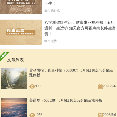
一生！
五行缺什么
八字测你终生运，财富事业福寿知！五行
透析一生运势 知天命方可福寿绵长终生富
贵！
终生运势
文章列表
异动快报：直真科技（003007）5月6日10点48分触及
涨停板
999
2026/5/6
美诺华（603538）5月6日10点52分触及涨停板
1056
2026/5/6