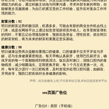
存在分歧，导致沟通成本增加。但这也是你展现解决问题能力和沟通协
调能力的机会，通过积极主动地与同事沟通，寻求外部专家的帮助，你
能够逐步克服困难，为自己积累宝贵的工作经验，提升应对复杂工作环
境的能力。
财富分数：92
明日的财富运势积极活跃，机遇多多。可能会有新的商业合作机会找上
门来，或是在网络平台上通过创意变现获得意外收入。在享受财富增长
的同时，不要忘记合理规划财务，预留应急资金，理性投资。抓住明日
的财富契机，将为未来的财富积累奠定坚实基础。
健康分数：98
明日健康运势再次提醒你重视口腔健康。口腔健康不仅关乎牙齿与牙
龈，还与全身健康紧密相连。每天早晚认真刷牙，使用巴氏刷牙法，确
保牙齿的每一个面都能得到彻底清洁。饭后及时漱口，清除口腔内的食
物残渣，减少细菌滋生。定期更换牙刷，每 3 个月左右更换一次。此
外，每年至少进行一次口腔检查，及时发现并处理口腔问题，如龋齿、
牙周炎等，预防口腔疾病对全身健康的影响。
声明：此文由
缘友
上传,不代表本站立场,本站仅提供发布平台.
seo页面广告位
广告位8：底部（手机端）