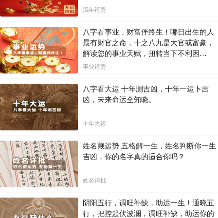
流年运势
八字看事业，财富伴终生！哪日出生的人
最有财官之命，十之八九是大官或富豪，
解读您的事业天赋，扭转当下不利困
局！！
事业运势
八字看大运 十年测吉凶，十年一运卜吉
凶，未来命运全知晓。
十年大运
姓名藏运势 五格解一生，姓名判断你一生
吉凶，你的名字真的适合你吗？
姓名详批
阴阳五行，调旺补缺，助运一生！通晓五
行，把控起伏波澜，调旺补缺，助运你的