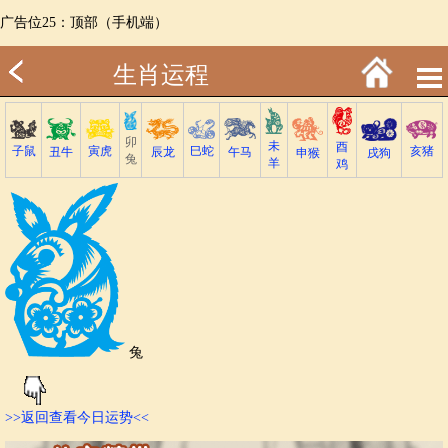
广告位25：顶部（手机端）
生肖运程
卯
未
酉
子鼠
巳蛇
寅虎
亥猪
丑牛
午马
辰龙
戌狗
申猴
兔
羊
鸡
兔
>>返回查看今日运势<<