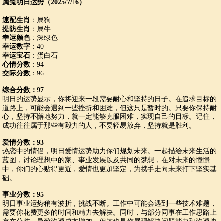
属兔明日运势（2025/7/16）
速配生肖
：属狗
提防生肖
：属牛
幸运颜色
：深绿色
幸运数字
：40
幸运宝石
：蛋白石
心情分数
：94
交际分数
：96
综合分数：97
明日的运势显示，你将迎来一段需要耐心和坚持的日子。在追求目标的
道路上，可能会遇到一些挫折和困难，但这只是暂时的。只要你保持耐
心，坚持不懈地努力，就一定能够克服困难，实现自己的目标。记住，
成功往往属于那些有毅力的人，不要轻易放弃，坚持就是胜利。
爱情分数：93
热恋中的情侣，明日爱情运势助力你们规划未来。一起描绘未来生活的
蓝图，讨论理想中的家、事业发展以及共同的梦想，在对未来的憧憬
中，你们的心贴得更近，爱情也更加坚定，为携手走向未来打下坚实基
础。
事业分数：95
明日事业运势稍有波折，挑战不断。工作中可能会遇到一些技术难题，
需要你花费更多的时间和精力去解决。同时，与部分同事在工作思路上