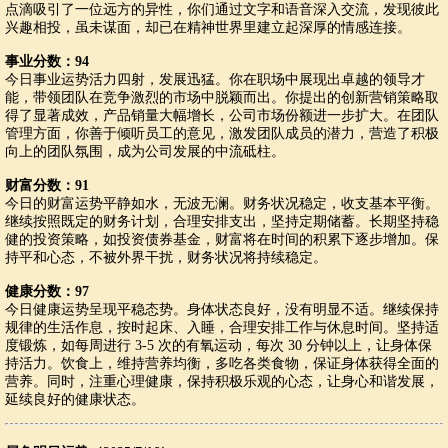
点滴吸引了一位远方的异性，你们通过文字和语音深入交流，发现彼此
兴趣相投，虽未谋面，却已在精神世界里建立起深厚的情感连接。
事业分数：94
今日事业运势活力四射，发展迅猛。你在职场中展现出卓越的领导才
能，带领团队在竞争激烈的市场中脱颖而出。你提出的创新营销策略取
得了显著成效，产品销量大幅增长，公司市场份额进一步扩大。在团队
管理方面，你善于倾听员工的意见，激发团队成员的潜力，营造了积极
向上的团队氛围，成为公司发展的中流砥柱。
财富分数：91
今日的财富运势平静如水，无波无澜。财务状况稳定，收支基本平衡。
继续按照既定的财务计划，合理安排支出，坚持定期储蓄。长期坚持稳
健的投资策略，如投资债券基金，财富将在时间的积累下逐步增加。保
持平和心态，不被外界干扰，财务状况将持续稳定。
健康分数：97
今日健康运势呈现平稳态势。身体状态良好，没有明显不适。继续保持
规律的生活作息，按时起床、入睡，合理安排工作与休息时间。坚持适
度锻炼，如每周进行 3-5 次的有氧运动，每次 30 分钟以上，让身体保
持活力。饮食上，维持营养均衡，多吃各类食物，保证身体获得全面的
营养。同时，注重心理健康，保持积极乐观的心态，让身心和谐发展，
延续良好的健康状态。