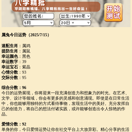
属兔今日运势（2025/7/15）
速配生肖
：属鸡
提防生肖
：属鼠
幸运颜色
：黑色
幸运数字
：39
幸运宝石
：紫晶
心情分数
：93
交际分数
：95
综合分数：96
今日的运势展现，你将迎来一段充满创造力和想象力的时光。在艺术、
文学、设计等领域，你会有更多的灵感和创意涌现。即使是在日常生活
中，你也能够用独特的方式看待事物，发现生活中的美好。充分发挥自
己的创造力，将自己的想法付诸实践，或许能够创造出令人惊艳的作
品。
爱情分数：92
单身的你，今日爱情运势让你在社交平台上大放异彩。精心分享的生活