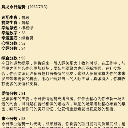
属龙今日运势（2025/7/15）
速配生肖
：属猴
提防生肖
：属猪
幸运颜色
：橄榄绿
幸运数字
：38
幸运宝石
：绿幽灵
心情分数
：92
交际分数
：94
综合分数：95
今日的运势提示，你将迎来一段人际关系大丰收的时期。在工作中，与
同事之间的合作会更加默契，团队的凝聚力也会不断增强。在社交场
合，你会结识到许多有趣且有价值的朋友，这些人脉资源将为你的未来
发展带来更多的机会。用心经营好自己的人际关系，真诚待人，你将收
获更多的友谊和支持。
爱情分数：91
已婚多年的夫妻，今日爱情运势充满浪漫。伴侣会精心为你准备一场久
违的约会，可能是在曾经相识的老地方，熟悉的场景搭配精心布置的氛
围，瞬间勾起你们的美好回忆，让爱情重新焕发出初恋般的甜蜜。
事业分数：93
今日事业运势一片光明，成果显著。你负责的项目提前高质量完成，超