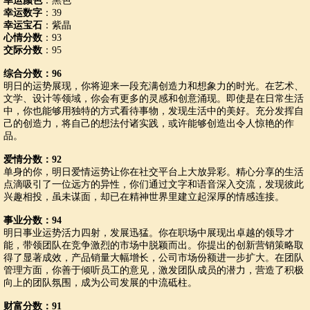
幸运颜色
：黑色
幸运数字
：39
幸运宝石
：紫晶
心情分数
：93
交际分数
：95
综合分数：96
明日的运势展现，你将迎来一段充满创造力和想象力的时光。在艺术、
文学、设计等领域，你会有更多的灵感和创意涌现。即使是在日常生活
中，你也能够用独特的方式看待事物，发现生活中的美好。充分发挥自
己的创造力，将自己的想法付诸实践，或许能够创造出令人惊艳的作
品。
爱情分数：92
单身的你，明日爱情运势让你在社交平台上大放异彩。精心分享的生活
点滴吸引了一位远方的异性，你们通过文字和语音深入交流，发现彼此
兴趣相投，虽未谋面，却已在精神世界里建立起深厚的情感连接。
事业分数：94
明日事业运势活力四射，发展迅猛。你在职场中展现出卓越的领导才
能，带领团队在竞争激烈的市场中脱颖而出。你提出的创新营销策略取
得了显著成效，产品销量大幅增长，公司市场份额进一步扩大。在团队
管理方面，你善于倾听员工的意见，激发团队成员的潜力，营造了积极
向上的团队氛围，成为公司发展的中流砥柱。
财富分数：91