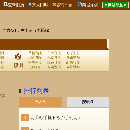
查新旧历
真太阳时
咨询平台
商城系统
广告位1：右上角（电脑端）
配对
手机预测
车牌预测
QQ预测
合婚
域名预测
电话预测
身份证号
运程
生男生女
眼跳预测
面热预测
风水
打喷嚏
财运预测
寿终计算
排行列表
更多
按人气
按最新
1
丢手机/手机不见了/手机丢了
1
梦见