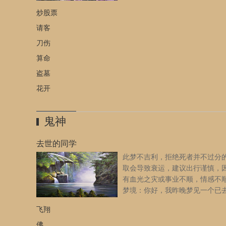
婚姻关系的男人提出非礼的要求
炒股票
是非礼对方，则暗示健康会每况愈下，近期要注意休息，放
整。
[详细]
请客
刀伤
算命
盗墓
花开
鬼神
去世的同学
此梦不吉利，拒绝死者并不过分
取会导致衰运，建议出行谨慎，
有血光之灾或事业不顺，情感不
梦境：你好，我昨晚梦见一个已
的初中女同学想让我给孩子买超
飞翔
铅笔和橡皮，我不买，嫌超市的贵，就在梦中看到她躺在床
的画面，具体我是否在她躺的床所在房间不记得了，后来还
佛