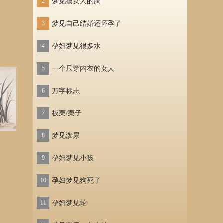
2
梦见摸女人的胸
2
梦见
3
梦见自己结婚还怀孕了
3
梦见
4
孕妇梦见很多水
4
梦见
5
一个只穿内衣的女人
5
梦见
6
万字标志
6
梦见
7
板栗/栗子
7
梦见
8
梦见泼尿
8
梦见
多
9
孕妇梦见小孩
9
梦见
10
孕妇梦见狗死了
10
梦见
11
孕妇梦见蛇
11
梦见