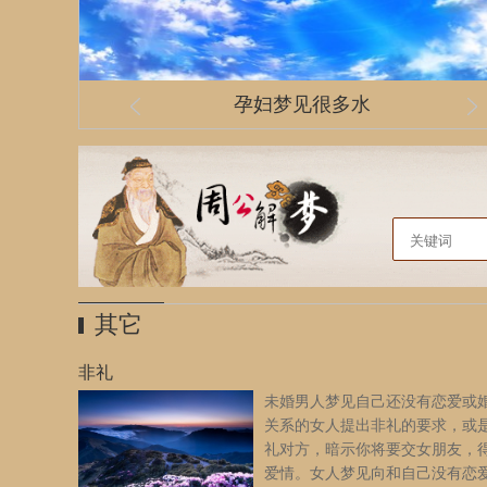
孕妇梦见很多水
丢手机/手机不见了/手机丢了
梦见自己结婚还怀孕了
一个只穿内衣的女人
梦见摸女人的胸
万字标志
其它
非礼
未婚男人梦见自己还没有恋爱或
关系的女人提出非礼的要求，或
礼对方，暗示你将要交女朋友，
爱情。女人梦见向和自己没有恋