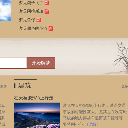
梦见鸽子飞了
新
梦见阿拉斯加
新
梦见鱼仔
新
梦见黑色的小猫
新
建筑
更多
更
在天桥(陆桥)上行走
婚姻
梦见在天桥(陆桥)上行走，遭遇交通
是非
事故的可能性甚大。尤其是在没有斑
得到
马线的地方穿越车道而被车撞等等，
爱或
要特别小心。
[详细]