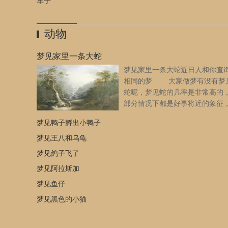
车子
动物
梦见家里一条大蛇
梦见家里一条大蛇近日人和你查
相同的梦 大家做梦有没有梦
蛇呢，梦见蛇的几率是非常高的
部分情况下都是好事将近的象征
数情况是不好的预示，那梦见家
梦见鸭子孵出小鸭子
条大蛇是什么意思呢，小编带你解开疑问，我们一起来了解
下！ 梦见家里一条大蛇的周公解梦 梦见家里一条大
梦见王八和乌龟
许多新鲜有趣的事，会让你大开眼界。到具有异国情调的餐
梦见鸽子飞了
PUB，可增加你的异性缘。若是无法排定旅行计划，那就买
梦见阿拉斯加
游杂志过过干瘾吧！别老是埋头苦干，多培养自己的人脉，
才能更开阔。 出行的人梦见家里一条大蛇，建议不可出
梦见鱼仔
延期外出。 怀孕的人梦见家里一条大蛇，预示生女，春
梦见黑色的小猫
男 本命年的人梦见家里一条大蛇，意味着外出小心，损
光之灾，或骨折外伤。 恋爱中的人梦见家里一条大蛇，
意见不和，信心动摇。 做生意的人梦见家里一条大蛇，