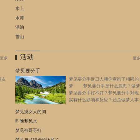
小时
水上
，请
水潭
湖泊
雪山
活动
更多
更
梦见要分手
朋友
梦见要分手近日人和你查询了相同的
]
梦 梦见要分手是什么意思？做梦
梦见要分手好不好？梦见要分手对现
实有什么影响和反应？还是做梦人本
身的主观臆想，周公解梦大全网小编
梦见摸女人的胸
为您整理的梦见要分手的详细含义。 梦见要分手是什么意
思？ 梦见要分手：预示着你最近要给自己设定好工作或理财
昨晚梦见水
的目标，一切都要按部就班的执行，不要求快或贪多，才能够顺
梦见被哥哥打
顺利利的获得好结果。 女人梦见要分手：预示着你做事情要
梦见自己结婚还怀孕了