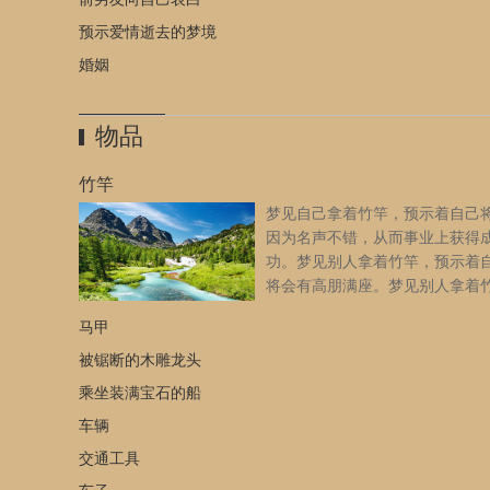
预示爱情逝去的梦境
婚姻
物品
竹竿
梦见自己拿着竹竿，预示着自己
因为名声不错，从而事业上获得
功。梦见别人拿着竹竿，预示着
将会有高朋满座。梦见别人拿着
打自己，预示着自己将会红运当
马甲
事业有成。原版周公解梦：梦与竹竿。无子嗣者，主得两子
《断梦秘书》
[详细]
被锯断的木雕龙头
乘坐装满宝石的船
车辆
交通工具