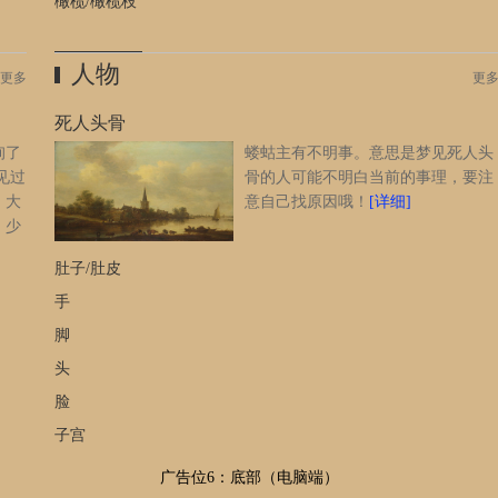
橄榄/橄榄枝
人物
更多
更
死人头骨
询了
蝼蛄主有不明事。意思是梦见死人头
见过
骨的人可能不明白当前的事理，要注
，大
意自己找原因哦！
[详细]
，少
里一
肚子/肚皮
一
蛇，
手
厅或
脚
本旅
头
眼界
行，
脸
占生
子宫
伤血
说明
广告位6：底部（电脑端）
代表