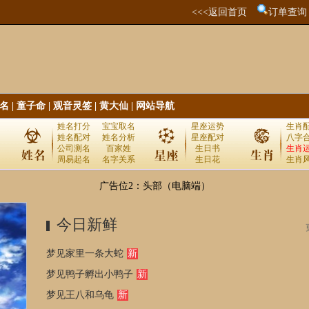
<<<返回首页
订单查询
名
|
童子命
|
观音灵签
|
黄大仙
|
网站导航
姓名打分
宝宝取名
星座运势
生肖
姓名配对
姓名分析
星座配对
八字
公司测名
百家姓
生日书
生肖
周易起名
名字关系
生日花
生肖
广告位2：头部（电脑端）
今日新鲜
梦见家里一条大蛇
新
梦见鸭子孵出小鸭子
新
梦见王八和乌龟
新