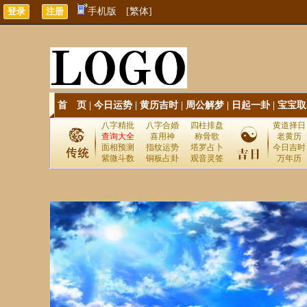
手机版
[繁体]
首 页
|
今日运势
|
黄历吉时
|
周公解梦
|
日起一卦
|
宝宝取
八字精批
八字合婚
四柱排盘
黄道择日
查询大全
喜用神
称骨歌
老黄历
面相预测
指纹运势
塔罗占卜
今日吉时
紫微斗数
铜板占卦
观音灵签
万年历