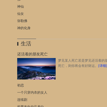
她微信发给我的好像是哭的图片，白天跟一个初中同学讨论
神仙
候的友谊好来着，白天是否想起这个已去世的同学不记得了
仙女
大师解梦，谢谢！
[详细]
弥勒佛
神的化身
生活
还活着的朋友死亡
梦见某人死亡若是梦见还活着的
死亡，则你将会有好财运。
[详细
初恋
一个只穿内衣的女人
连续剧
前男友向自己表白