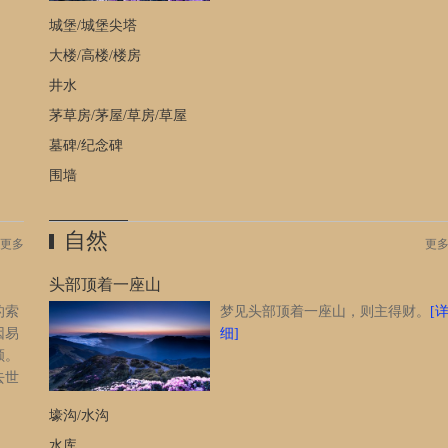
，或
城堡/城堡尖塔
松调
大楼/高楼/楼房
井水
茅草房/茅屋/草房/草屋
墓碑/纪念碑
围墙
自然
更多
更
头部顶着一座山
的索
梦见头部顶着一座山，则主得财。
[
因易
细]
顺。
去世
市的
壕沟/水沟
上哭
收到
水库