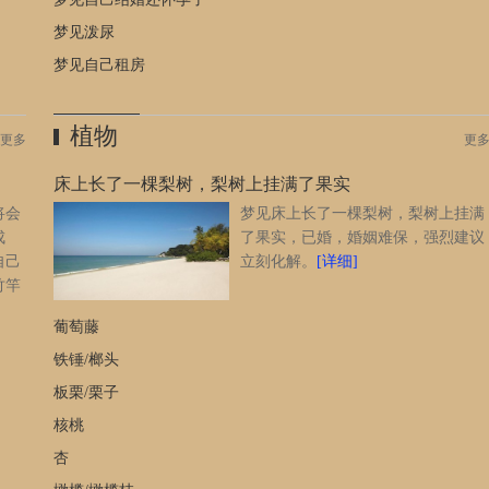
有分寸和节制，做事也不要冲动，这样才会万事亨通，如果美誉
节制只会一败涂地。 工薪族梦见要分手：预示着工作方面会
梦见泼尿
称心如意，只要能够专心处理好每一件事情，保持冷静的心态对
梦见自己租房
待，这对提高自己的工作能力很有帮助。 中老年人梦见要分
手：预示着运势逐渐衰退，做事要谨慎小心些，也要提防小人的
陷害，避免招惹官司才是。 离异丧偶者梦见要分手：预示着
植物
更多
更
近期会有机会旅行，途中更可能会有障碍，要细心平安则无
碍。 待业者梦见要分手：预示着财运不佳，从事饮食方面的
床上长了一棵梨树，梨树上挂满了果实
行业或公共事业才算可以，自己要心里有数才好。 梦见要分
将会
梦见床上长了一棵梨树，梨树上挂满
手的相关梦境 梦见和恋人分手，两人关系会很融洽。 梦
成
了果实，已婚，婚姻难保，强烈建议
见和男友分手，预示着恋人之间感情会很甜蜜。 与男友吵架
自己
立刻化解。
[详细]
的人梦见和男友分手，会和好。 梦见与女友分手，意味着可
竹竿
能自己某些地方不如女友，才会担心失去女友。 梦见要分手
头，
的案例解析 梦境：梦见对象和自己分手是什么意思？ 解
葡萄藤
。
梦：预示着你最近要给自己设定好工作或理财的目标，一切都要
铁锤/榔头
按部就班的执行，不要求快或贪多，才能够顺顺利利的获得好结
果。 展开全文?
[详细]
板栗/栗子
核桃
杏