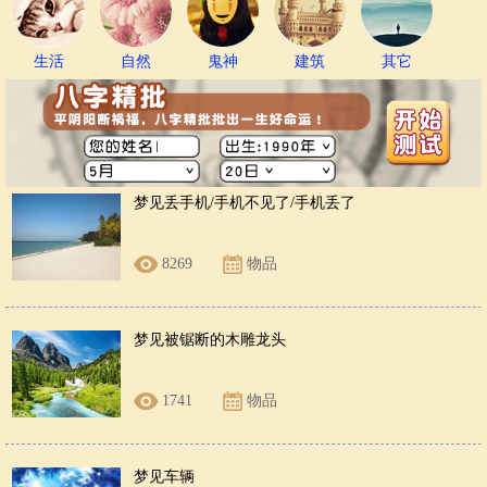
生活
自然
鬼神
建筑
其它
梦见丢手机/手机不见了/手机丢了
8269
物品
梦见被锯断的木雕龙头
1741
物品
梦见车辆