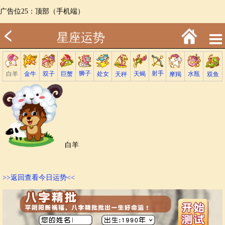
广告位25：顶部（手机端）
星座运势
射手
狮子
巨蟹
金牛
处女
白羊
天蝎
双子
水瓶
双鱼
天秤
摩羯
白羊
>>返回查看今日运势<<