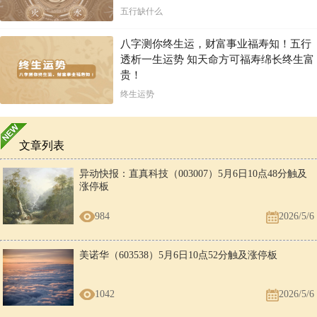
五行缺什么
八字测你终生运，财富事业福寿知！五行
透析一生运势 知天命方可福寿绵长终生富
贵！
终生运势
文章列表
异动快报：直真科技（003007）5月6日10点48分触及
涨停板
984
2026/5/6
美诺华（603538）5月6日10点52分触及涨停板
1042
2026/5/6