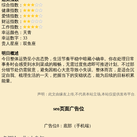
综合指数：
健康指数：
爱情指数：
财运指数：
工作指数：
幸运颜色：天青
幸运数字：33
贵人星座：双鱼座
明日概述
今日整体运势呈小吉态势，生活节奏平稳中暗藏小确幸。你在处理日常
事务时会感受到水到渠成的顺畅，无需过度焦虑即可推进计划。不过部
分细节处仍需留意，避免因粗心大意导致小失误。整体而言，是适合沉
淀自我、梳理生活的一天，把握当下的安稳状态，能为后续的目标积累
能量。
声明：此文由
缘友
上传,不代表本站立场,本站仅提供发布平台.
seo页面广告位
广告位8：底部（手机端）