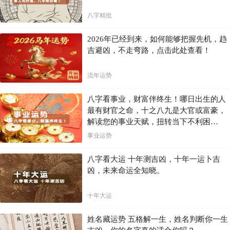
八字精批
2026年已经到来，如何能够把握先机，趋
吉避凶，不走弯路，点击此处查看！
流年运势
八字看事业，财富伴终生！哪日出生的人
最有财官之命，十之八九是大官或富豪，
解读您的事业天赋，扭转当下不利困
局！！
事业运势
八字看大运 十年测吉凶，十年一运卜吉
凶，未来命运全知晓。
十年大运
姓名藏运势 五格解一生，姓名判断你一生