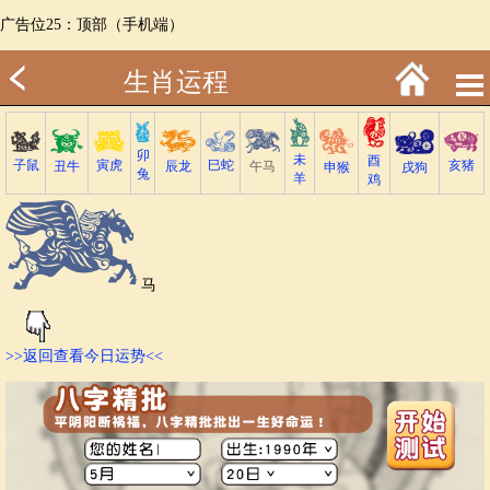
广告位25：顶部（手机端）
生肖运程
卯
未
酉
子鼠
巳蛇
寅虎
亥猪
丑牛
午马
辰龙
戌狗
申猴
兔
羊
鸡
马
>>返回查看今日运势<<