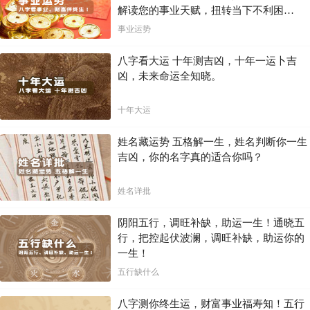
解读您的事业天赋，扭转当下不利困
局！！
事业运势
八字看大运 十年测吉凶，十年一运卜吉
凶，未来命运全知晓。
十年大运
姓名藏运势 五格解一生，姓名判断你一生
吉凶，你的名字真的适合你吗？
姓名详批
阴阳五行，调旺补缺，助运一生！通晓五
行，把控起伏波澜，调旺补缺，助运你的
一生！
五行缺什么
八字测你终生运，财富事业福寿知！五行