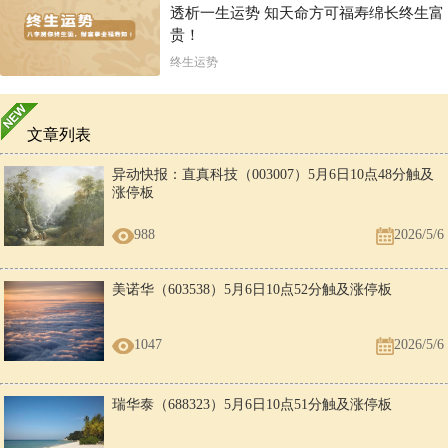
透析一生运势 知天命方可福寿绵长终生富
贵！
终生运势
文章列表
异动快报：直真科技（003007）5月6日10点48分触及
涨停板
988
2026/5/6
美诺华（603538）5月6日10点52分触及涨停板
1047
2026/5/6
瑞华泰（688323）5月6日10点51分触及涨停板