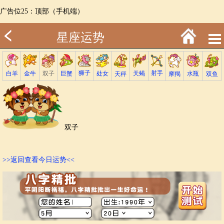
广告位25：顶部（手机端）
星座运势
射手
狮子
巨蟹
金牛
处女
白羊
天蝎
双子
水瓶
双鱼
天秤
摩羯
双子
>>返回查看今日运势<<