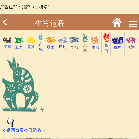
广告位25：顶部（手机端）
生肖运程
卯
未
酉
子鼠
巳蛇
寅虎
亥猪
丑牛
午马
辰龙
戌狗
申猴
兔
羊
鸡
羊
>>返回查看今日运势<<