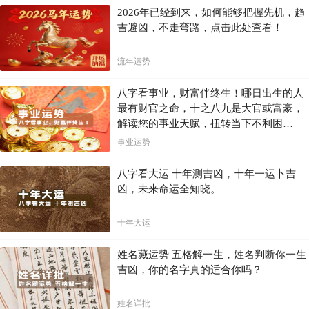
2026年已经到来，如何能够把握先机，趋
吉避凶，不走弯路，点击此处查看！
流年运势
八字看事业，财富伴终生！哪日出生的人
最有财官之命，十之八九是大官或富豪，
解读您的事业天赋，扭转当下不利困
局！！
事业运势
八字看大运 十年测吉凶，十年一运卜吉
凶，未来命运全知晓。
十年大运
姓名藏运势 五格解一生，姓名判断你一生
吉凶，你的名字真的适合你吗？
姓名详批