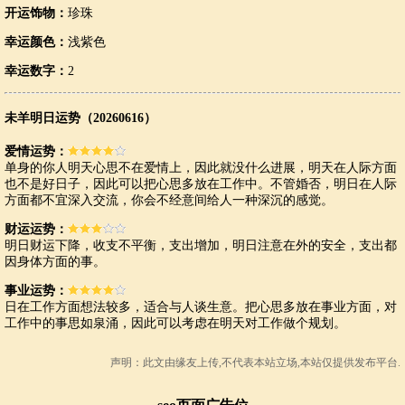
开运饰物：
珍珠
幸运颜色：
浅紫色
幸运数字：
2
未羊明日运势（20260616）
爱情运势：
单身的你人明天心思不在爱情上，因此就没什么进展，明天在人际方面
也不是好日子，因此可以把心思多放在工作中。不管婚否，明日在人际
方面都不宜深入交流，你会不经意间给人一种深沉的感觉。
财运运势：
明日财运下降，收支不平衡，支出增加，明日注意在外的安全，支出都
因身体方面的事。
事业运势：
日在工作方面想法较多，适合与人谈生意。把心思多放在事业方面，对
工作中的事思如泉涌，因此可以考虑在明天对工作做个规划。
声明：此文由
缘友
上传,不代表本站立场,本站仅提供发布平台.